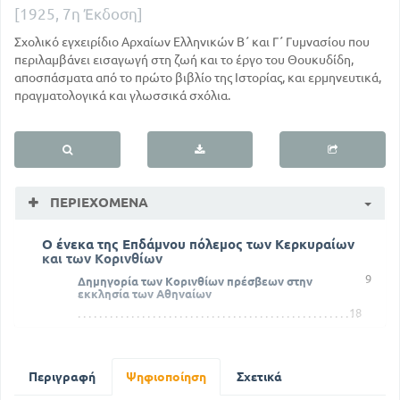
[1925, 7η Έκδοση]
Σχολικό εγχειρίδιο Αρχαίων Ελληνικών Β΄ και Γ΄ Γυμνασίου που
περιλαμβάνει εισαγωγή στη ζωή και το έργο του Θουκυδίδη,
αποσπάσματα από το πρώτο βιβλίο της Ιστορίας, και ερμηνευτικά,
πραγματολογικά και γλωσσικά σχόλια.
ΠΕΡΙΕΧΌΜΕΝΑ
Ο ένεκα της Επδάμνου πόλεμος των Κερκυραίων
και των Κορινθίων
9
Δημηγορία των Κορινθίων πρέσβεων στην
εκκλησία των Αθηναίων
18
Διασκέψεις και αποφάσεις στην εκκλησία των
Λακεδαιμονίων
33
Περιγραφή
Ψηφιοποίηση
Σχετικά
Νέες αξιώσεις των Λακεδαιμονίων και απόφαση
περί αυτών στην Αθήνα