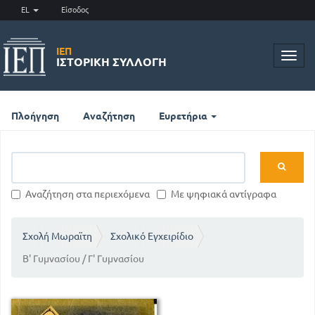
EL
Είσοδος
ΙΕΠ
Toggl
ΙΣΤΟΡΙΚΉ ΣΥΛΛΟΓΉ
navig
Πλοήγηση
Αναζήτηση
Ευρετήρια
Αναζήτηση στα περιεχόμενα
Με ψηφιακά αντίγραφα
Σχολή Μωραϊτη
Σχολικό Εγχειρίδιο
Β' Γυμνασίου / Γ' Γυμνασίου