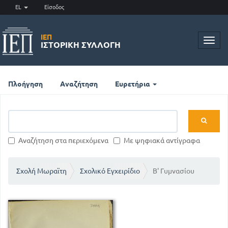
EL
Είσοδος
ΙΕΠ
Toggl
ΙΣΤΟΡΙΚΉ ΣΥΛΛΟΓΉ
navig
Πλοήγηση
Αναζήτηση
Ευρετήρια
Αναζήτηση στα περιεχόμενα
Με ψηφιακά αντίγραφα
Σχολή Μωραϊτη
Σχολικό Εγχειρίδιο
Β' Γυμνασίου