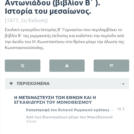
Αντωνιάδου (βιβλίον Β΄ ).
Ιστορία του μεσαίωνος.
[1877, 5η Έκδοση]
Σχολικό εγχειρίδιο Ιστορίας Β΄ Γυμνασίου που περιλαμβάνει το
βιβλίο Β΄ της γερμανικής έκδοσης και καλύπτει την περίοδο από
την άνοδο του Μ. Κωνσταντίνου στο θρόνο μέχρι την άλωση της
Κωνσταντινούπολης.
ΠΕΡΙΕΧΌΜΕΝΑ
Η ΜΕΤΑΝΑΣΤΕΥΣΗ ΤΩΝ ΕΘΝΩΝ ΚΑΙ Η
ΕΓΚΑΘΙΔΥΡΣΗ ΤΟΥ ΜΟΝΟΘΕΙΣΜΟΥ
16
5
Καταστροφή του δυτικού Ρωμαικού κράτους
Από των Εικονομάχων μέχρι του Μακεδονικού
οίκου
46
28
Διάλυση του Φραγκικού Κράτους