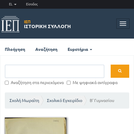
EL
Είσοδος
ΙΕΠ
Toggl
ΙΣΤΟΡΙΚΉ ΣΥΛΛΟΓΉ
navig
Πλοήγηση
Αναζήτηση
Ευρετήρια
Αναζήτηση στα περιεχόμενα
Με ψηφιακά αντίγραφα
Σχολή Μωραϊτη
Σχολικό Εγχειρίδιο
Β' Γυμνασίου