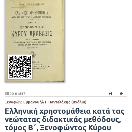
20-01857
Ξενοφών, Εμμανουήλ Γ. Παντελάκης (σχόλια)
Ελληνική χρηστομάθεια κατά τας
νεώτατας διδακτικάς μεθόδους,
τόμος Β΄, Ξενοφώντος Κύρου