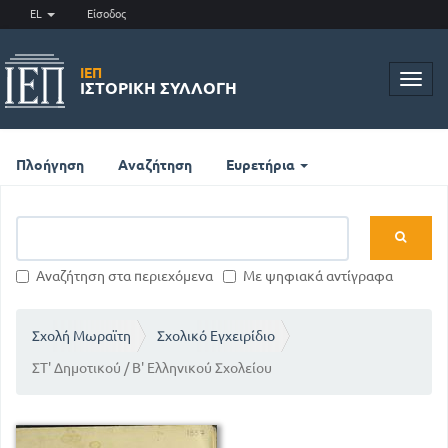
EL
Είσοδος
ΙΕΠ
Toggl
ΙΣΤΟΡΙΚΉ ΣΥΛΛΟΓΉ
navig
Πλοήγηση
Αναζήτηση
Ευρετήρια
Αναζήτηση στα περιεχόμενα
Με ψηφιακά αντίγραφα
Σχολή Μωραϊτη
Σχολικό Εγχειρίδιο
ΣΤ' Δημοτικού / Β' Ελληνικού Σχολείου