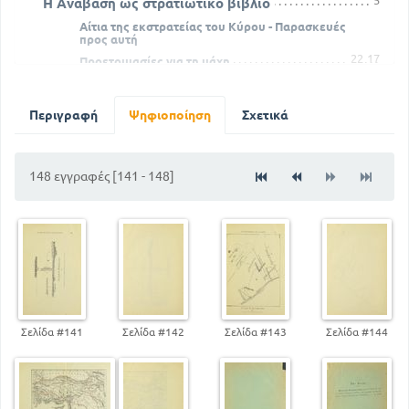
5
Η Ανάβαση ως στρατιωτικό βιβλίο
Αίτια της εκστρατείας του Κύρου - Παρασκευές
προς αυτή
22
17
Προετοιμασίες για τη μάχη
Διαπραγματεύσεις των Ελλήνων μετάτου Αριαίου
και του βασιλέως
Περιγραφή
Ψηφιοποίηση
Σχετικά
31
Σύλληψη των στρατηγών καιλοχαγών των Ελλήνων
υπό του Τισσαφέρνους
71
45
Πορεία δια της Αρμενείας της προς εσπέραν
148 εγγραφές [141 - 148]
Η πορεία δια της χώρας των Μακρώνων και άφιξη
στη Τραπεζούντα
132
86
Σύσταση του ελληνικού στρατεύματος
Σελίδα #141
Σελίδα #142
Σελίδα #143
Σελίδα #144