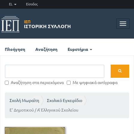
EL
Είσοδος
ΙΕΠ
Toggl
ΙΣΤΟΡΙΚΉ ΣΥΛΛΟΓΉ
navig
Πλοήγηση
Αναζήτηση
Ευρετήρια
Αναζήτηση στα περιεχόμενα
Με ψηφιακά αντίγραφα
Σχολή Μωραϊτη
Σχολικό Εγχειρίδιο
Ε' Δημοτικού / Α' Ελληνικού Σχολείου