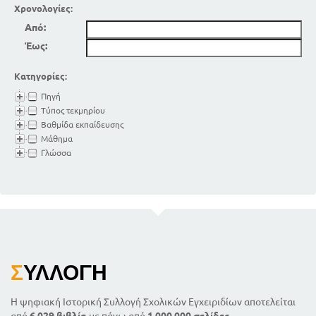
Χρονολογίες:
Από:
Έως:
Κατηγορίες:
Πηγή
Τύπος τεκμηρίου
Βαθμίδα εκπαίδευσης
Μάθημα
Γλώσσα
Σ
ΥΛΛΟΓΉ
Η ψηφιακή Ιστορική Συλλογή Σχολικών Εγχειριδίων αποτελείται
από
6.029 βιβλία
με πάνω από
1.000.000 σελίδες
.