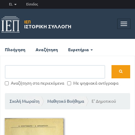
EL
Είσοδος
ΙΕΠ
Toggl
ΙΣΤΟΡΙΚΉ ΣΥΛΛΟΓΉ
navig
Πλοήγηση
Αναζήτηση
Ευρετήρια
Αναζήτηση στα περιεχόμενα
Με ψηφιακά αντίγραφα
Σχολή Μωραϊτη
Μαθητικό Βοήθημα
Ε' Δημοτικού