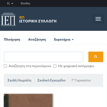
EL
Είσοδος
ΙΕΠ
Toggl
ΙΣΤΟΡΙΚΉ ΣΥΛΛΟΓΉ
navig
Πλοήγηση
Αναζήτηση
Ευρετήρια
Αναζήτηση στα περιεχόμενα
Με ψηφιακά αντίγραφα
Σχολή Μωραϊτη
Σχολικό Εγχειρίδιο
Γ' Γυμνασίου