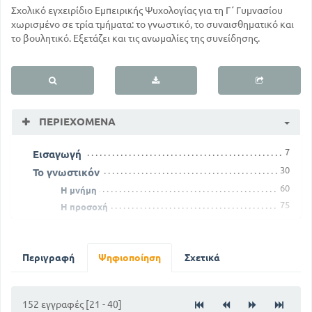
Σχολικό εγχειρίδιο Εμπειρικής Ψυχολογίας για τη Γ΄ Γυμνασίου
χωρισμένο σε τρία τμήματα: το γνωστικό, το συναισθηματικό και
το βουλητικό. Εξετάζει και τις ανωμαλίες της συνείδησης.
ΠΕΡΙΕΧΌΜΕΝΑ
7
Εισαγωγή
30
Το γνωστικόν
60
Η μνήμη
75
Η προσοχή
96
Το συναισθητικόν
107
Το συναίσθημα του καλού
121
Περιγραφή
Ψηφιοποίηση
Σχετικά
Αψυθιμίες
133
Πόθος και βούληση
ΤΗΣ ΑΜΑΘΕΙΑΣ ΚΑΙ ΚΑΚΟΒΟΥΛΙΑΣ ΤΩΝ ΚΡΙΤΩΝ
ΤΟΥ ΠΑΙΔΑΓΩΓΟΥ ΜΟΥ
152 εγγραφές [21 - 40]