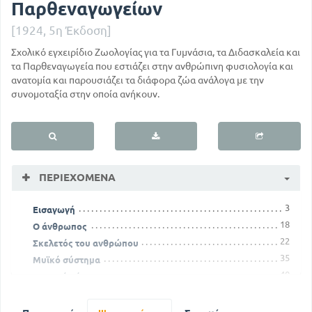
Παρθεναγωγείων
[1924, 5η Έκδοση]
Σχολικό εγχειρίδιο Ζωολογίας για τα Γυμνάσια, τα Διδασκαλεία και
τα Παρθεναγωγεία που εστιάζει στην ανθρώπινη φυσιολογία και
ανατομία και παρουσιάζει τα διάφορα ζώα ανάλογα με την
συνομοταξία στην οποία ανήκουν.
ΠΕΡΙΕΧΌΜΕΝΑ
3
Εισαγωγή
18
Ο άνθρωπος
22
Σκελετός του ανθρώπου
35
Μυϊκό σύστημα
40
Πεπτικό σύστημα
57
Κυκλοφορία του αίματος
70
Αναπνοή