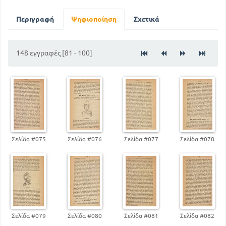
87
Αλέξανδρος Υψηλάντης
101
Θεόδωρος Κολοκοτρώνης
Περιγραφή
Ψηφιοποίηση
Σχετικά
122
Ανδρέας Ζαϊμης
128
Ιωάννης Καποδίστριας
148 εγγραφές [81 - 100]
Σελίδα #075
Σελίδα #076
Σελίδα #077
Σελίδα #078
Σελίδα #079
Σελίδα #080
Σελίδα #081
Σελίδα #082