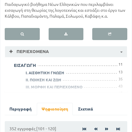
Παιδαγωγικό βοήθημα Νέων Ελληνικών που περιλαμβάνει
εισαγωγή στη θεωρίας της λογοτεχνίας και εστιάζει στο έργο των
Κάλβου, Παπαδιαμάντη, Παλαμά, Σολωμού, Καβάφη κ.α.
ΠΕΡΙΕΧΌΜΕΝΑ
11
ΕΙΣΑΓΩΓΗ
13
Ι. ΑΙΣΘΗΤΙΚΗ ΓΝΩΣΗ
35
ΙΙ. ΠΟΙΗΣΗ ΚΑΙ ΖΩΗ
43
ΙΙΙ. ΜΟΡΦΗ ΚΑΙ ΠΕΡΙΕΧΟΜΕΝΟ
45
ΙΒ. Η ΕΡΜΗΝΕΙΑ ΣΤΗΝ ΠΡΑΞΗ
46
Α. Η ΑΝΑΛΥΣΗ ΤΗΣ ΕΝΟΤΗΤΑΣ
52
Β. Η ΨΥΧΟΛΟΓΙΚΗ ΑΝΑΛΥΣΗ
Περιγραφή
Ψηφιοποίηση
Σχετικά
56
Γ. ΤΑ ΕΚΦΡΑΣΤΙΚΑ ΜΕΣΑ
61
ΔΕΙΓΜΑΤΑ ΕΡΜΗΝΕΙΑΣ
352 εγγραφές [101 - 120]
ΑΝΔΡΕΑΣ ΚΑΛΒΟΣ