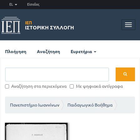
EL
Είσοδος
ΙΕΠ
Toggl
ΙΣΤΟΡΙΚΉ ΣΥΛΛΟΓΉ
navig
Πλοήγηση
Αναζήτηση
Ευρετήρια
Αναζήτηση στα περιεχόμενα
Με ψηφιακά αντίγραφα
Πανεπιστήμιο Ιωαννίνων
Παιδαγωγικό Βοήθημα