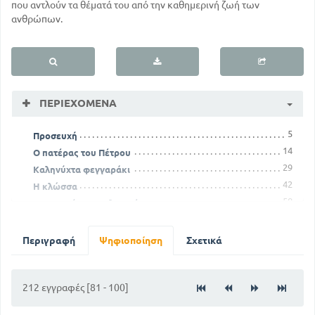
που αντλούν τα θέματά του από την καθημερινή ζωή των
ανθρώπων.
ΠΕΡΙΕΧΌΜΕΝΑ
5
Προσευχή
14
Ο πατέρας του Πέτρου
29
Καληνύχτα φεγγαράκι
42
Η κλώσσα
58
Ο ποντικός και η θυγατέρα του
75
Η εκδρομή του σχολείου
90
Ο δρόμος μας το πρωί
Περιγραφή
Ψηφιοποίηση
Σχετικά
126
Ο κυρ Μέντιος
152
Ο Μάρτης
167
212 εγγραφές [81 - 100]
Το ποταμάκι
194
Οι δώδεκα μήνες