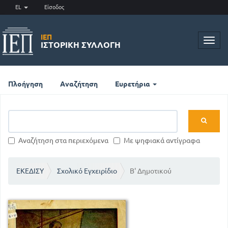
EL
Είσοδος
ΙΕΠ
Toggl
ΙΣΤΟΡΙΚΉ ΣΥΛΛΟΓΉ
navig
Πλοήγηση
Αναζήτηση
Ευρετήρια
Αναζήτηση στα περιεχόμενα
Με ψηφιακά αντίγραφα
ΕΚΕΔΙΣΥ
Σχολικό Εγχειρίδιο
Β' Δημοτικού