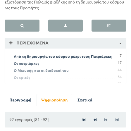
εξιστόρηση της Παλαιάς Διαθήκης από τη δημιουργία του κόσμου
ως τους Προφήτες.
ΠΕΡΙΕΧΌΜΕΝΑ
7
Από τη δημιουργία του κόσμου μέχρι τους Πατριάρχες
17
Οι πατριάρχες
44
Ο Μωυσής και οι διάδοχοί του
64
Οι κριτές
73
Οι βασιλείς των Ισραηλιτών
82
Οι προφήτες
Περιγραφή
Ψηφιοποίηση
Σχετικά
92 εγγραφές [81 - 92]