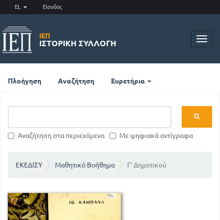
EL
Είσοδος
ΙΕΠ
Toggl
ΙΣΤΟΡΙΚΉ ΣΥΛΛΟΓΉ
navig
Πλοήγηση
Αναζήτηση
Ευρετήρια
Αναζήτηση στα περιεχόμενα
Με ψηφιακά αντίγραφα
ΕΚΕΔΙΣΥ
Μαθητικό Βοήθημα
Γ' Δημοτικού