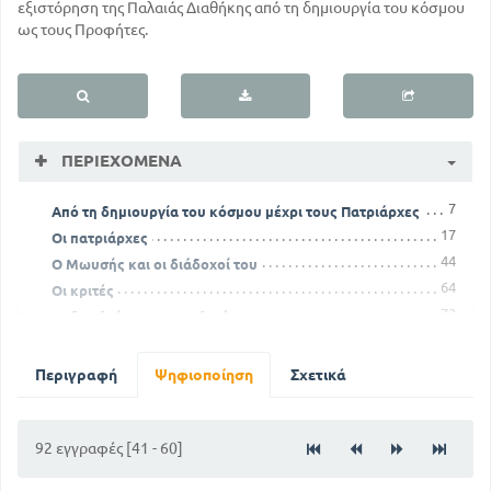
εξιστόρηση της Παλαιάς Διαθήκης από τη δημιουργία του κόσμου
ως τους Προφήτες.
ΠΕΡΙΕΧΌΜΕΝΑ
7
Από τη δημιουργία του κόσμου μέχρι τους Πατριάρχες
17
Οι πατριάρχες
44
Ο Μωυσής και οι διάδοχοί του
64
Οι κριτές
73
Οι βασιλείς των Ισραηλιτών
82
Οι προφήτες
Περιγραφή
Ψηφιοποίηση
Σχετικά
92 εγγραφές [41 - 60]