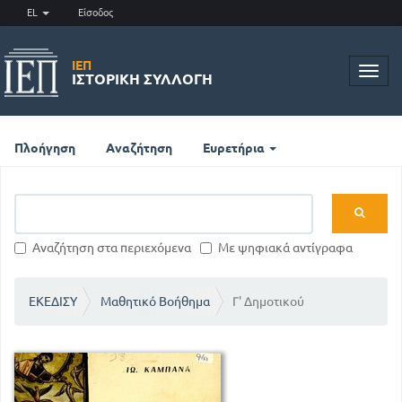
EL
Είσοδος
ΙΕΠ
Toggl
ΙΣΤΟΡΙΚΉ ΣΥΛΛΟΓΉ
navig
Πλοήγηση
Αναζήτηση
Ευρετήρια
Αναζήτηση στα περιεχόμενα
Με ψηφιακά αντίγραφα
ΕΚΕΔΙΣΥ
Μαθητικό Βοήθημα
Γ' Δημοτικού