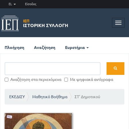
EL
Είσοδος
ΙΕΠ
Toggl
ΙΣΤΟΡΙΚΉ ΣΥΛΛΟΓΉ
navig
Πλοήγηση
Αναζήτηση
Ευρετήρια
Αναζήτηση στα περιεχόμενα
Με ψηφιακά αντίγραφα
ΕΚΕΔΙΣΥ
Μαθητικό Βοήθημα
ΣΤ' Δημοτικού