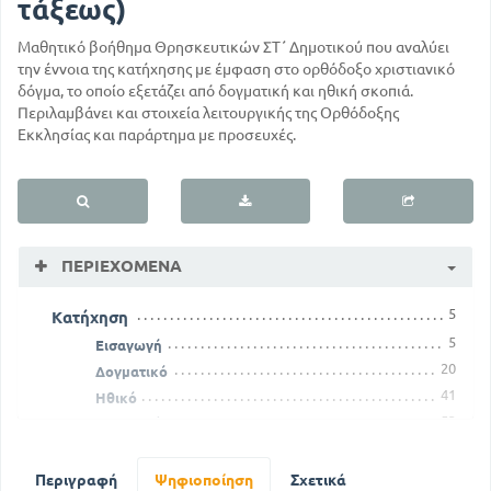
τάξεως)
Μαθητικό βοήθημα Θρησκευτικών ΣΤ΄ Δημοτικού που αναλύει
την έννοια της κατήχησης με έμφαση στο ορθόδοξο χριστιανικό
δόγμα, το οποίο εξετάζει από δογματική και ηθική σκοπιά.
Περιλαμβάνει και στοιχεία λειτουργικής της Ορθόδοξης
Εκκλησίας και παράρτημα με προσευχές.
ΠΕΡΙΕΧΌΜΕΝΑ
5
Κατήχηση
5
Εισαγωγή
20
Δογματικό
41
Ηθικό
53
Η λειτουργική
54
Οι ναοί
73
Περιγραφή
Οι εορτές
Ψηφιοποίηση
Σχετικά