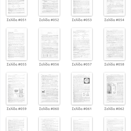
151
Αλκαλοειδή
ΣΩΜΑΤΑ ΒΙΟΛΟΓΙΚΗΣ ΚΑΙ ΒΙΟΜΗΧΑΝΙΚΗΣ
ΣΗΜΑΣΙΑΣ
Σελίδα #051
Σελίδα #052
Σελίδα #053
Σελίδα #054
152
Βιταμίνες - Ορμόνες - Φυράματα
157
Χημειοθεραπεία - Εντομοκτόνα
Σελίδα #055
Σελίδα #056
Σελίδα #057
Σελίδα #058
Σελίδα #059
Σελίδα #060
Σελίδα #061
Σελίδα #062