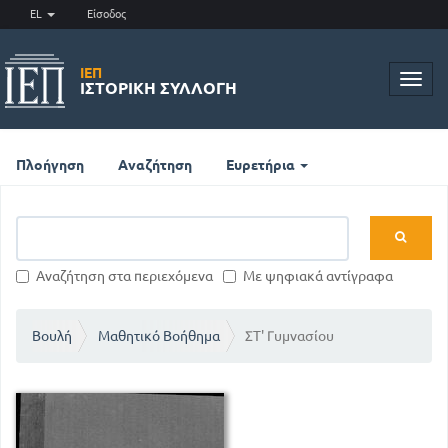
EL
Είσοδος
ΙΕΠ
Toggl
ΙΣΤΟΡΙΚΉ ΣΥΛΛΟΓΉ
navig
Πλοήγηση
Αναζήτηση
Ευρετήρια
Αναζήτηση στα περιεχόμενα
Με ψηφιακά αντίγραφα
Βουλή
Μαθητικό Βοήθημα
ΣΤ' Γυμνασίου