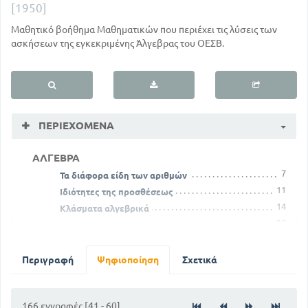
[1950]
Μαθητικό βοήθημα Μαθηματικών που περιέχει τις λύσεις των
ασκήσεων της εγκεκριμένης Άλγεβρας του ΟΕΣΒ.
ΠΕΡΙΕΧΌΜΕΝΑ
ΑΛΓΕΒΡΑ
7
Τα διάφορα είδη των αριθμών
11
Ιδιότητες της προσθέσεως
14
Κλάσματα αλγεβρικά
39
Σύνθετα κλάσματα
51
Περί συναρτήσεων
77
Περί των ριζών αλγεβρικών αριθμών
Περιγραφή
Ψηφιοποίηση
Σχετικά
106
Εξισώσεις αναγόμενες σε δευτεροβάθμιους
147
Προβλήματα ανατοκισμού
166 εγγραφές [41 - 60]