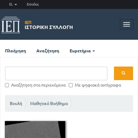
EL
Είσοδος
ΙΕΠ
Toggl
ΙΣΤΟΡΙΚΉ ΣΥΛΛΟΓΉ
navig
Πλοήγηση
Αναζήτηση
Ευρετήρια
Αναζήτηση στα περιεχόμενα
Με ψηφιακά αντίγραφα
Βουλή
Μαθητικό Βοήθημα