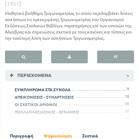
[1951]
Μαθητικό βοήθημα Τριγωνομετρίας το οποίο περιλαμβάνει λύσεις
ασκήσεων τις εγκεκριμένης Τριγωνομετρίας του Οργανισμού
Εκδόσεως Σχολικών Βιβλίων, παρατηρήσεις επί των εννοιών της
Άλγεβρας και σημειώσεις σχετικά με τους κανόνες και τύπους για
την ταχύτερη λύση των ασκήσεων Τριγωνομετρίας.
ΠΕΡΙΕΧΌΜΕΝΑ
9
ΣΥΜΠΛΗΡΩΜΑ ΣΤΑ ΣΥΝΟΛΑ
18
ΑΠΕΙΚΟΝΙΣΕΙΣ - ΣΥΝΑΡΤΗΣΕΙΣ
26
ΟΙ ΣΧΕΤΙΚΟΙ ΑΡΙΘΜΟΙ
32
ΠΟΛΛΑΠΛΑΣΙΑΣΜΟΣ - ΔΥΝΑΜΕΙΣ
40
ΔΙΑΤΑΞΗ ΤΩΝ ΣΧΕΤΙΚΩΝ ΑΡΙΘΜΩΝ
57
ΕΦΑΡΜΟΓΕΣ ΤΩΝ ΑΝΑΛΟΓΙΩΝ
63
ΣΧΕΤΙΚΕΣ ΘΕΣΕΙΣ ΚΥΚΛΩΝ
Περιγραφή
Ψηφιοποίηση
Σχετικά