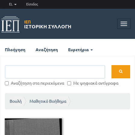
EL
Είσοδος
ΙΕΠ
Toggl
ΙΣΤΟΡΙΚΉ ΣΥΛΛΟΓΉ
navig
Πλοήγηση
Αναζήτηση
Ευρετήρια
Αναζήτηση στα περιεχόμενα
Με ψηφιακά αντίγραφα
Βουλή
Μαθητικό Βοήθημα