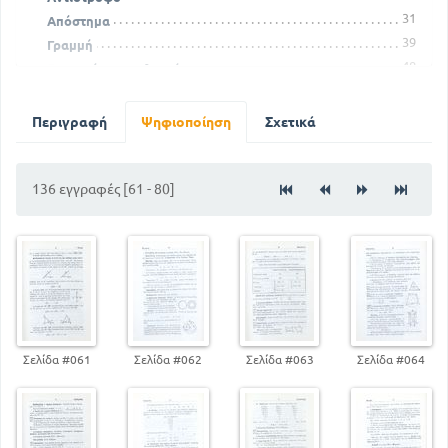
31
Απόστημα
39
Γραμμή
48
Γωνιακός συντελεστής
61
Διαφορά
69
Διώνυμο
Περιγραφή
Ψηφιοποίηση
Σχετικά
73
Δύναμις
78
Εμβαδόν
89
136 εγγραφές [61 - 80]
Εξίσωση
99
Επίλυση
Σελίδα #061
Σελίδα #062
Σελίδα #063
Σελίδα #064