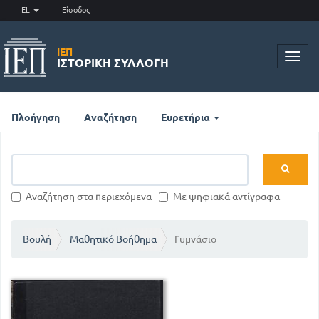
EL
Είσοδος
ΙΕΠ
Toggl
ΙΣΤΟΡΙΚΉ ΣΥΛΛΟΓΉ
navig
Πλοήγηση
Αναζήτηση
Ευρετήρια
Αναζήτηση στα περιεχόμενα
Με ψηφιακά αντίγραφα
Βουλή
Μαθητικό Βοήθημα
Γυμνάσιο