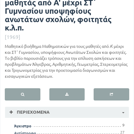
μαθητάς από Α' μέχρι ΣΤ΄
Γυμνασίου υποψηφίους
ανωτάτων σχολών, φοιτητάς
κ.λ.π.
[1969]
Μαθητικό βοήθημα Μαθηματικών για τους μαθητές από Α' μέχρι
και ΣΤ΄ Γυμνασίου, υποψήφιους Ανωτάτων Σχολών και φοιτητές.
Το βιβλίο παρουσιάζει τρόπους για την επίλυση ασκήσεων και
προβλημάτων Άλγεβρας, Αριθμητικής, Γεωμετρίας, Στερεομετρίας
και Τριγωνομετρίας για την προετοιμασία διαγωνισμών και
εισαγωγικών εξετάσεων.
ΠΕΡΙΕΧΌΜΕΝΑ
9
Άγκιστρο
27
Αντίστροφο