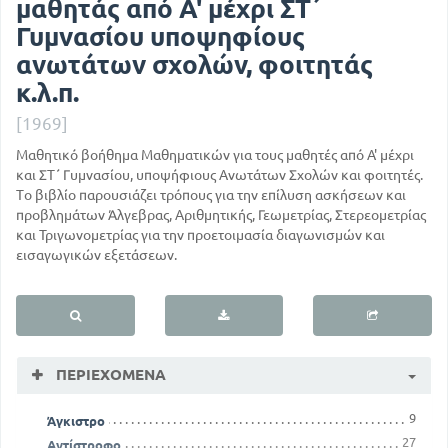
μαθητάς από Α' μέχρι ΣΤ΄
Γυμνασίου υποψηφίους
ανωτάτων σχολών, φοιτητάς
κ.λ.π.
[1969]
Μαθητικό βοήθημα Μαθηματικών για τους μαθητές από Α' μέχρι
και ΣΤ΄ Γυμνασίου, υποψήφιους Ανωτάτων Σχολών και φοιτητές.
Το βιβλίο παρουσιάζει τρόπους για την επίλυση ασκήσεων και
προβλημάτων Άλγεβρας, Αριθμητικής, Γεωμετρίας, Στερεομετρίας
και Τριγωνομετρίας για την προετοιμασία διαγωνισμών και
εισαγωγικών εξετάσεων.
ΠΕΡΙΕΧΌΜΕΝΑ
9
Άγκιστρο
27
Αντίστροφο