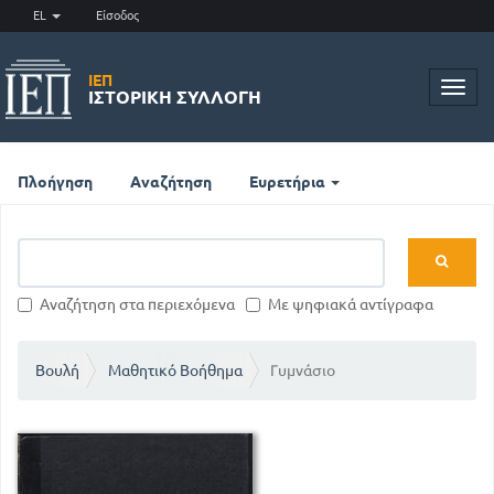
EL
Είσοδος
ΙΕΠ
Toggl
ΙΣΤΟΡΙΚΉ ΣΥΛΛΟΓΉ
navig
Πλοήγηση
Αναζήτηση
Ευρετήρια
Αναζήτηση στα περιεχόμενα
Με ψηφιακά αντίγραφα
Βουλή
Μαθητικό Βοήθημα
Γυμνάσιο