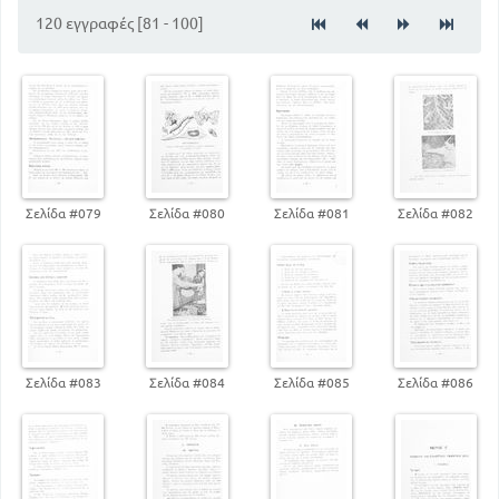
ΔΙΑΙΡΕΣΗ ΕΡΙΩΝ
120 εγγραφές [81 - 100]
64
ΚΥΡΙΩΣ ΕΡΙΑ
78
ΕΡΙΑ ΑΛΛΩΝ ΖΩΩΝ - ΜΕΤΑΞΑ
88
ΟΡΥΚΤΕΣ
ΤΕΧΝΗΤΕΣ ΚΑΙ ΣΥΝΘΕΤΙΚΕΣ ΥΦΑΝΤΙΚΕΣ ΥΛΕΣ -
ΤΕΧΝΗΤΕΣ
97
90
ΣΥΝΘΕΤΙΚΕΣ
ΥΓΙΕΙΝΗ - ΑΙΣΘΗΤΙΚΗ ΚΑΙ ΚΑΘΑΡΙΟΤΗΣ ΤΗΣ
ΕΝΔΥΜΑΣΙΑΣ
Σελίδα #079
Σελίδα #080
Σελίδα #081
Σελίδα #082
100
ΠΕΡΙΠΟΙΗΣΗ ΚΑΙ ΔΙΑΤΗΡΗΣΗ ΤΩΝ ΕΙΔΩΝ
ΕΝΔΥΣΕΩΣ
104
ΣΥΓΧΡΟΝΑ ΜΗΧΑΝΙΚΑΜΕΣΑ -
ΑΠΟΡΡΥΠΑΝΤΙΚΑ
109
Σελίδα #083
Σελίδα #084
Σελίδα #085
Σελίδα #086