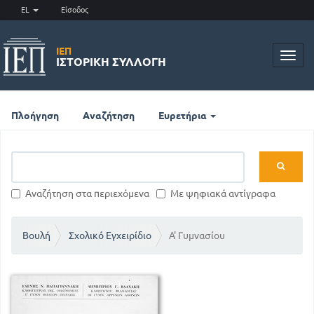
EL
Είσοδος
ΙΕΠ
Toggl
ΙΣΤΟΡΙΚΉ ΣΥΛΛΟΓΉ
navig
Πλοήγηση
Αναζήτηση
Ευρετήρια
Αναζήτηση στα περιεχόμενα
Με ψηφιακά αντίγραφα
Βουλή
Σχολικό Εγχειρίδιο
Α' Γυμνασίου