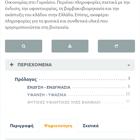
Οικονομίας στο Γυμνάσιο. Περιέχει πληροφορίες σχετικά με την
ένδυση, την υφαντουργίας, τη βαμβακοβιομηχανία και την
ανάπτυξη του κλάδου στην Ελλάδα. Επίσης, αναφέρει
πληροφορίες για τα φυσικά και συνθετικά υλικά που
χρησιμοποιούνται στη βιοτεχνία.
ΠΕΡΙΕΧΌΜΕΝΑ
3
Πρόλογος
5
ΕΝΔΥΣΗ - ΕΝΔΥΜΑΣΙΑ
25
ΥΦΑΝΣΗ - ΥΦΑΣΜΑ
37
ΦΥΤΙΚΕΣ ΥΦΑΝΤΙΚΕΣ ΥΛΕΣ ΒΑΜΒΑΚΙ
52
ΛΙΝΟΝ
56
ΚΑΝΑΒΗ
ΖΩΙΚΕΣ ΚΑΙ ΟΡΥΚΤΕΣ ΥΦΑΝΤΙΚΕΣ ΥΛΕΣ
Περιγραφή
Ψηφιοποίηση
Σχετικά
63
ΖΩΙΚΕΣ
64