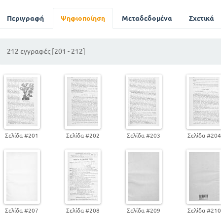
Σπορέλαιο
Περιγραφή
Κεράτια και χαρούπια
Ψηφιοποίηση
Μεταδεδομένα
Σχετικά
ΓΛΥΚΟΡΡΙΖΑ, ΚΡΟΚΟΡΡΙΖΑ, ΚΑΝΕΛΛΑ, ΟΠΙΟΝ, ΚΑΠΝΟΣ
Τυρός
212 εγγραφές [201 - 212]
Σίσυρες η γουναρικά
Κοράλλιο
Σελίδα #201
Σελίδα #202
Σελίδα #203
Σελίδα #20
Σελίδα #207
Σελίδα #208
Σελίδα #209
Σελίδα #21