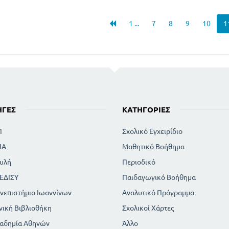
1 ...
7
8
9
10
1
ΗΓΈΣ
ΚΑΤΗΓΟΡΊΕΣ
Π
Σχολικό Εγχειρίδιο
ΙΑ
Μαθητικό Βοήθημα
υλή
Περιοδικό
ΕΔΙΣΥ
Παιδαγωγικό Βοήθημα
νεπιστήμιο Ιωαννίνων
Αναλυτικό Πρόγραμμα
νική Βιβλιοθήκη
Σχολικοί Χάρτες
αδημία Αθηνών
Άλλο