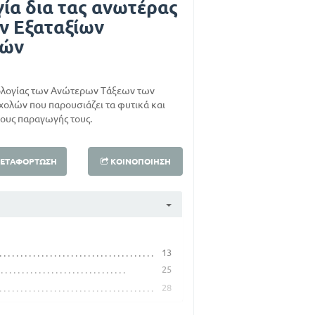
ία δια τας ανωτέρας
ν Εξαταξίων
λών
τολογίας των Ανώτερων Τάξεων των
ολών που παρουσιάζει τα φυτικά και
πους παραγωγής τους.
ΕΤΑΦΌΡΤΩΣΗ
ΚΟΙΝΟΠΟΊΗΣΗ
13
25
28
57