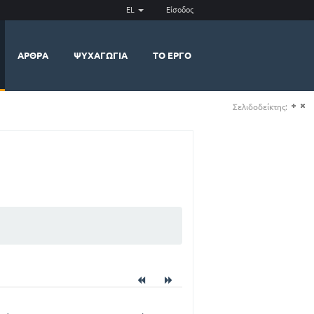
EL
Είσοδος
ΆΡΘΡΑ
ΨΥΧΑΓΩΓΊΑ
ΤΟ ΈΡΓΟ
Σελιδοδείκτης:
(+)
(-)