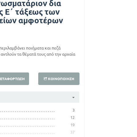
νωσματάριον δια
ς Ε΄ τάξεως των
λείων αμφοτέρων
περιλαμβάνει ποιήματα και πεζά
αντλούν τα θέματά τους από την αρχαία
ΕΤΑΦΌΡΤΩΣΗ
ΚΟΙΝΟΠΟΊΗΣΗ
3
12
19
37