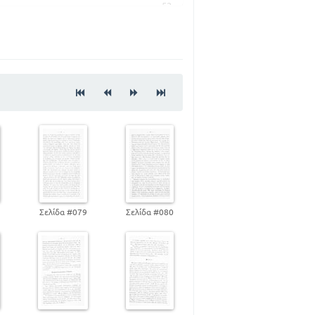
52
71
90
110
132
8
Σελίδα #079
Σελίδα #080