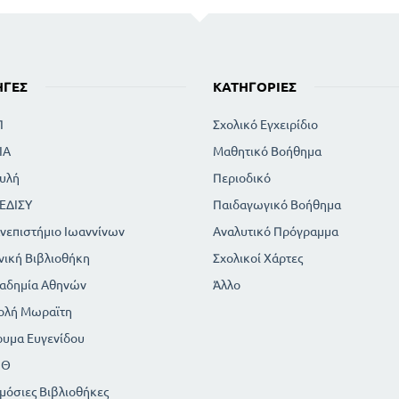
ΗΓΈΣ
ΚΑΤΗΓΟΡΊΕΣ
Π
Σχολικό Εγχειρίδιο
ΙΑ
Μαθητικό Βοήθημα
υλή
Περιοδικό
ΕΔΙΣΥ
Παιδαγωγικό Βοήθημα
νεπιστήμιο Ιωαννίνων
Αναλυτικό Πρόγραμμα
νική Βιβλιοθήκη
Σχολικοί Χάρτες
αδημία Αθηνών
Άλλο
ολή Μωραϊτη
ρυμα Ευγενίδου
ΠΘ
μόσιες Βιβλιοθήκες