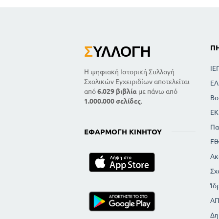
Σ
ΥΛΛΟΓΉ
Π
ΙΕ
Η ψηφιακή Ιστορική Συλλογή
Σχολικών Εγχειριδίων αποτελείται
ΕΛ
από
6.029 βιβλία
με πάνω από
Βο
1.000.000 σελίδες
.
ΕΚ
Πα
ΕΦΑΡΜΟΓΉ ΚΙΝΗΤΟΎ
Εθ
Ακ
Σχ
Ίδ
Α
Δη