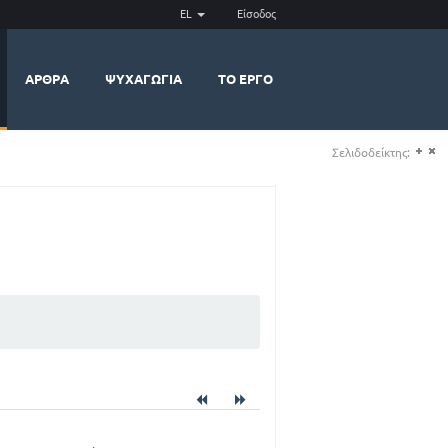
EL
Είσοδος
ΆΡΘΡΑ
ΨΥΧΑΓΩΓΊΑ
ΤΟ ΈΡΓΟ
Σελιδοδείκτης:
(+)
(-)