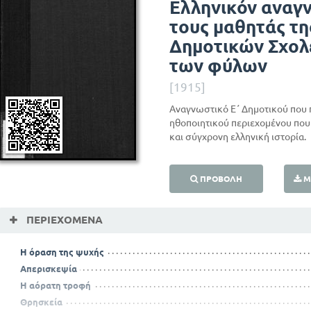
Ελληνικόν αναγ
τους μαθητάς τη
Δημοτικών Σχο
των φύλων
[1915]
Αναγνωστικό Ε΄ Δημοτικού που 
ηθοποιητικού περιεχομένου που 
και σύγχρονη ελληνική ιστορία.
ΠΡΟΒΟΛΉ
Μ
ΠΕΡΙΕΧΌΜΕΝΑ
Η όραση της ψυχής
Απερισκεψία
Η αόρατη τροφή
Θρησκεία