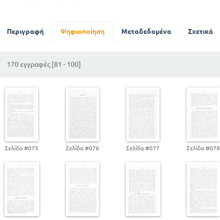
Αχιλλέας και Πάτροκλος
Πατρίδα
Αλέξανδρος και Αριστόβουλος
Περιγραφή
Ψηφιοποίηση
Μεταδεδομένα
Σχετικά
Η μάχη στο Βαλτέτσι
Ο κήπος του Αλκίνοου
170 εγγραφές [81 - 100]
Σελίδα #075
Σελίδα #076
Σελίδα #077
Σελίδα #07