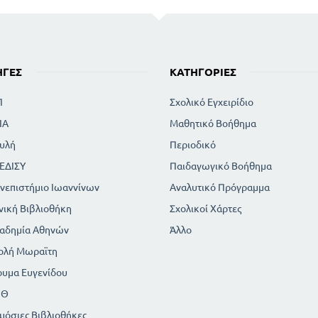
ΗΓΈΣ
ΚΑΤΗΓΟΡΊΕΣ
Π
Σχολικό Εγχειρίδιο
ΙΑ
Μαθητικό Βοήθημα
υλή
Περιοδικό
ΕΔΙΣΥ
Παιδαγωγικό Βοήθημα
νεπιστήμιο Ιωαννίνων
Αναλυτικό Πρόγραμμα
νική Βιβλιοθήκη
Σχολικοί Χάρτες
αδημία Αθηνών
Άλλο
ολή Μωραϊτη
ρυμα Ευγενίδου
ΠΘ
μόσιες Βιβλιοθήκες