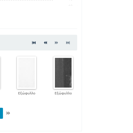
19
22
43
46
55
66
93
Εξώφυλλο
Εξώφυλλο