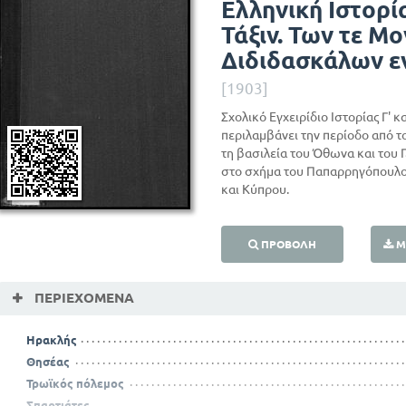
Ελληνική Ιστορία.
Τάξιν. Των τε Μ
Διδιδασκάλων ε
[1903]
Σχολικό Εγχειρίδιο Ιστορίας Γ' 
περιλαμβάνει την περίοδο από τ
τη βασιλεία του Όθωνα και του 
στο σχήμα του Παπαρρηγόπουλο
και Κύπρου.
ΠΡΟΒΟΛΉ
Μ
ΠΕΡΙΕΧΌΜΕΝΑ
Ηρακλής
Θησέας
Τρωϊκός πόλεμος
Σπαρτιάτες