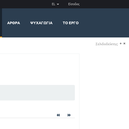
EL
Είσοδος
ΆΡΘΡΑ
ΨΥΧΑΓΩΓΊΑ
ΤΟ ΈΡΓΟ
Σελιδοδείκτης:
(+)
(-)