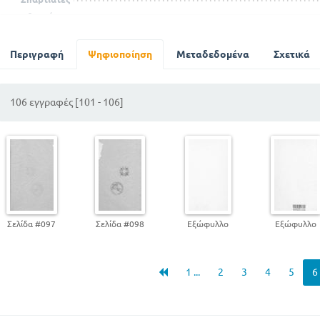
Αθηναίοι
Περσικοί πόλεμοι
Μέγας Αλέξανδρος
Περιγραφή
Ψηφιοποίηση
Μεταδεδομένα
Σχετικά
Υποταγή της Ελλάδας στους Ρωμαίους
Τουρκοκρατία
106 εγγραφές [101 - 106]
Ελληνική επανάσταση
Ίδρυση ελληνικού βασιλείου
Σελίδα #097
Σελίδα #098
Εξώφυλλο
Εξώφυλλο
1 ...
2
3
4
5
6