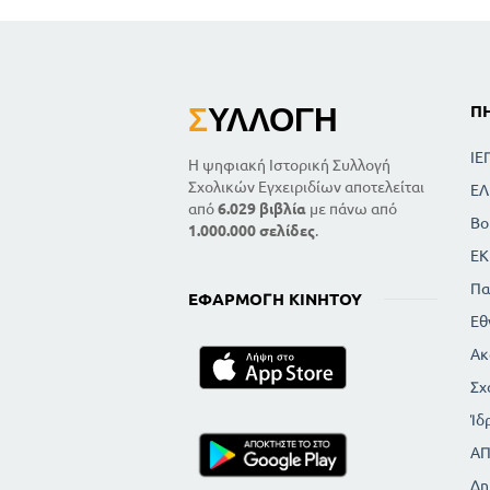
Σ
ΥΛΛΟΓΉ
Π
ΙΕ
Η ψηφιακή Ιστορική Συλλογή
Σχολικών Εγχειριδίων αποτελείται
ΕΛ
από
6.029 βιβλία
με πάνω από
Βο
1.000.000 σελίδες
.
ΕΚ
Πα
ΕΦΑΡΜΟΓΉ ΚΙΝΗΤΟΎ
Εθ
Ακ
Σχ
Ίδ
Α
Δη