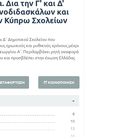
 Δια την Γ' και Δ'
ονοδιδασκάλων και
ν Κύπρω Σχολείων
και Δ΄ Δημοτικού Σχολείου που
ους ηρωικούς και μυθικούς χρόνους μέχρι
Γεωργίου Α΄. Περιλαμβάνει ρητή αναφορά
υ και προσβλέπει στην ένωση Ελλάδας
ΕΤΑΦΌΡΤΩΣΗ
ΚΟΙΝΟΠΟΊΗΣΗ
6
10
13
16