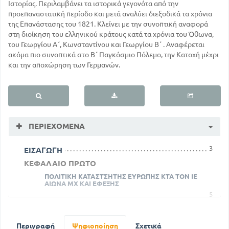
Ιστορίας. Περιλαμβάνει τα ιστορικά γεγονότα από την
προεπαναστατική περίοδο και μετά αναλύει διεξοδικά τα χρόνια
της Επανάστασης του 1821. Κλείνει με την συνοπτική αναφορά
στη διοίκηση του ελληνικού κράτους κατά τα χρόνια του Όθωνα,
του Γεωργίου Α΄, Κωνσταντίνου και Γεωργίου Β΄ . Αναφέρεται
ακόμα πιο συνοπτικά στο Β΄ Παγκόσμιο Πόλεμο, την Κατοχή μέχρι
και την αποχώρηση των Γερμανών.
ΠΕΡΙΕΧΌΜΕΝΑ
3
ΕΙΣΑΓΩΓΗ
ΚΕΦΑΛΑΙΟ ΠΡΩΤΟ
ΠΟΛΙΤΙΚΗ ΚΑΤΑΣΤΣΗΤΗΣ ΕΥΡΩΠΗΣ ΚΤΑ ΤΟΝ ΙΕ
ΑΙΩΝΑ ΜΧ ΚΑΙ ΕΦΕΞΗΣ
5
ΚΕΦΑΛΑΙΟ ΔΕΥΤΕΡΟ
ΤΟΥΡΚΟΚΡΑΤΙΑ. ΔΕΙΝΟΠΑΘΗΜΑΤΑ ΤΩΝ ΕΛΛΗΝΩΝ
Περιγραφή
ΑΠΌ ΤΟΝ ΤΟΥΡΚΙΚΟ ΖΥΓΟ
Ψηφιοποίηση
Σχετικά