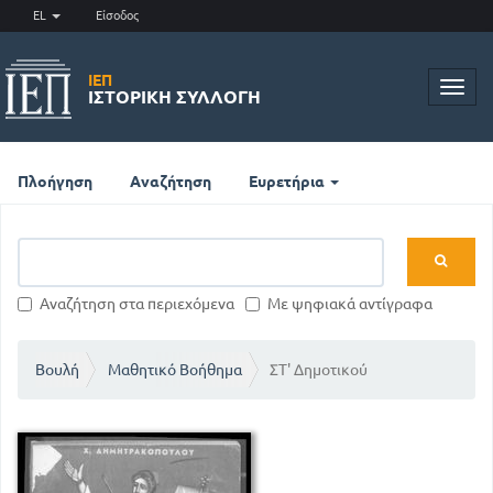
EL
Είσοδος
ΙΕΠ
Toggl
ΙΣΤΟΡΙΚΉ ΣΥΛΛΟΓΉ
navig
Πλοήγηση
Αναζήτηση
Ευρετήρια
Αναζήτηση στα περιεχόμενα
Με ψηφιακά αντίγραφα
Βουλή
Μαθητικό Βοήθημα
ΣΤ' Δημοτικού