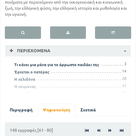
ποιήματα με περιεχόμενο από την οικογενειακή και κοινωνική
ζωή, την ελληνική φύση, την ελληνική ιστορία και μυθολογία και
την υγιεινή.
ΠΕΡΙΕΧΌΜΕΝΑ
3
Τι κάνει μια μάνα για το άρρωστο παιδάκι της
14
Έρχεται ο πατέρας
28
Η χελιδόνα
43
Ο χειμώνας
60
Το πρόβατο
76
Το σκυλί
87
Ο Μάης
Περιγραφή
Ψηφιοποίηση
Σχετικά
99
Η βροχούλα
111
Η αλεπού καλόγρια
119
148 εγγραφές [61 - 80]
Πόσο αξίζει η υγεία