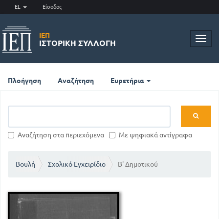
EL
Είσοδος
ΙΕΠ
Toggl
ΙΣΤΟΡΙΚΉ ΣΥΛΛΟΓΉ
navig
Πλοήγηση
Αναζήτηση
Ευρετήρια
Αναζήτηση στα περιεχόμενα
Με ψηφιακά αντίγραφα
Βουλή
Σχολικό Εγχειρίδιο
Β' Δημοτικού