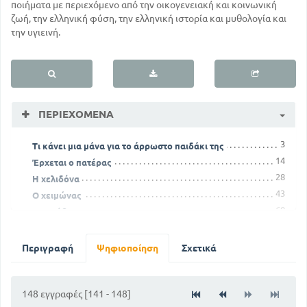
ποιήματα με περιεχόμενο από την οικογενειακή και κοινωνική
ζωή, την ελληνική φύση, την ελληνική ιστορία και μυθολογία και
την υγιεινή.
ΠΕΡΙΕΧΌΜΕΝΑ
3
Τι κάνει μια μάνα για το άρρωστο παιδάκι της
14
Έρχεται ο πατέρας
28
Η χελιδόνα
43
Ο χειμώνας
60
Το πρόβατο
76
Το σκυλί
87
Ο Μάης
Περιγραφή
Ψηφιοποίηση
Σχετικά
99
Η βροχούλα
111
Η αλεπού καλόγρια
119
148 εγγραφές [141 - 148]
Πόσο αξίζει η υγεία