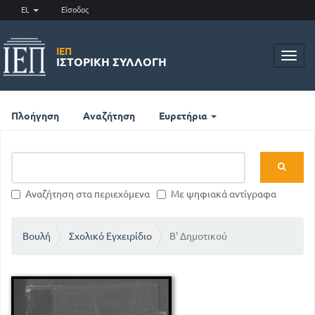
EL
Είσοδος
ΙΕΠ
Toggl
ΙΣΤΟΡΙΚΉ ΣΥΛΛΟΓΉ
navig
Πλοήγηση
Αναζήτηση
Ευρετήρια
Αναζήτηση στα περιεχόμενα
Με ψηφιακά αντίγραφα
Βουλή
Σχολικό Εγχειρίδιο
Β' Δημοτικού