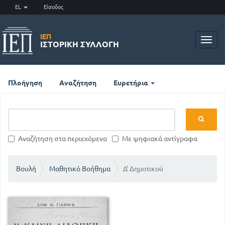
EL
Είσοδος
ΙΕΠ
Toggl
ΙΣΤΟΡΙΚΉ ΣΥΛΛΟΓΉ
navig
Πλοήγηση
Αναζήτηση
Ευρετήρια
Αναζήτηση στα περιεχόμενα
Με ψηφιακά αντίγραφα
Βουλή
Μαθητικό Βοήθημα
Δ' Δημοτικού