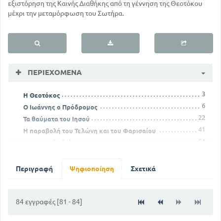
εξιστόρηση της Καινής Διαθήκης από τη γέννηση της Θεοτόκου
μέχρι την μεταμόρφωση του Σωτήρα.
ΠΕΡΙΕΧΌΜΕΝΑ
3
Η Θεοτόκος
6
Ο Ιωάννης ο Πρόδρομος
22
Τα θαύματα του Ιησού
41
Η παραβολή του Τελώνη και του Φαρισαίου
54
Ο Μυστικός δείπνος
65
Ο Ιησούς καταδικάζεται σε θάνατο
Περιγραφή
Ψηφιοποίηση
Σχετικά
84 εγγραφές [81 - 84]