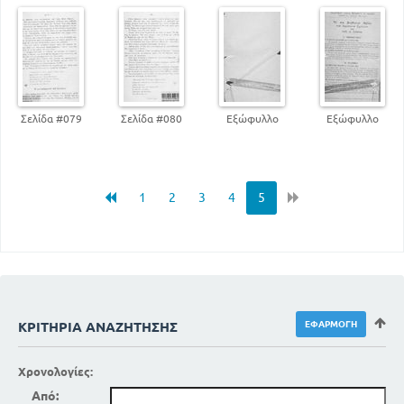
Σελίδα #079
Σελίδα #080
Εξώφυλλο
Εξώφυλλο
1
2
3
4
5
ΚΡΙΤΉΡΙΑ ΑΝΑΖΉΤΗΣΗΣ
Χρονολογίες:
Από: