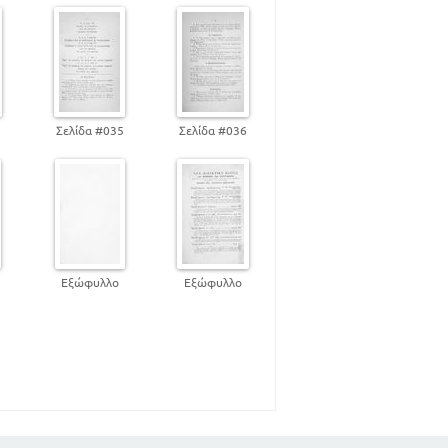
4
Σελίδα #035
Σελίδα #036
0
Εξώφυλλο
Εξώφυλλο