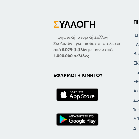
Σ
ΥΛΛΟΓΉ
Π
ΙΕ
Η ψηφιακή Ιστορική Συλλογή
Σχολικών Εγχειριδίων αποτελείται
ΕΛ
από
6.029 βιβλία
με πάνω από
Βο
1.000.000 σελίδες
.
ΕΚ
Πα
ΕΦΑΡΜΟΓΉ ΚΙΝΗΤΟΎ
Εθ
Ακ
Σχ
Ίδ
Α
Δη