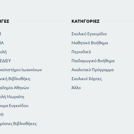
ΗΓΈΣ
ΚΑΤΗΓΟΡΊΕΣ
Π
Σχολικό Εγχειρίδιο
ΙΑ
Μαθητικό Βοήθημα
υλή
Περιοδικό
ΕΔΙΣΥ
Παιδαγωγικό Βοήθημα
νεπιστήμιο Ιωαννίνων
Αναλυτικό Πρόγραμμα
νική Βιβλιοθήκη
Σχολικοί Χάρτες
αδημία Αθηνών
Άλλο
ολή Μωραϊτη
ρυμα Ευγενίδου
ΠΘ
μόσιες Βιβλιοθήκες