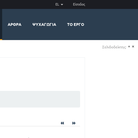
EL
Είσοδος
ΆΡΘΡΑ
ΨΥΧΑΓΩΓΊΑ
ΤΟ ΈΡΓΟ
Σελιδοδείκτης:
(+)
(-)