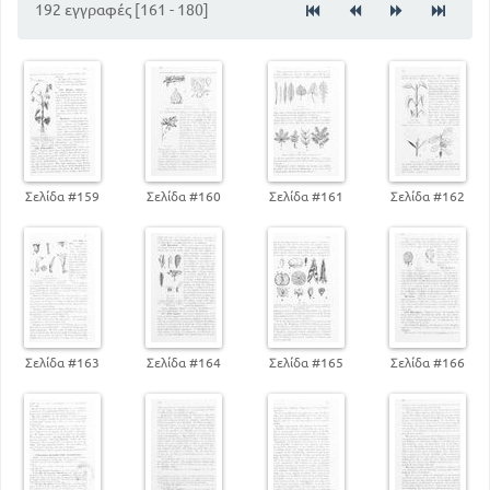
192 εγγραφές [161 - 180]
52
Οικογένεια των Ερεικωδών
70
Οικογένεια των Συνθέτων
ΑΠΕΤΑΛΑ
71
Οικογένεια των Πτελεωδών
78
Οκογένια των Δαφνωδών
81
Οικογένεια των Κυπελλοφόρων
86
Αγγειόσπερμα Μονοκότυλα
Σελίδα #159
Σελίδα #160
Σελίδα #161
Σελίδα #162
101
Γυμνόσπερμα
123
Γενική ταξινόμηση
124
Ανατομία των φυτών
136
Φυσιολογία των φυτών
164
Ταξιανθίες
172
Ο βίος των φυτών και η φύση
Σελίδα #163
Σελίδα #164
Σελίδα #165
Σελίδα #166