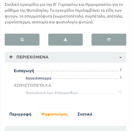
Σχολικό εγχειρίδιο για την Β΄ Γυμνασίου και Ημιγυμνασίου για το
μάθημα της Φυτολογίας. Το εγχειρίδιο περιλαμβάνει τα είδη των
φυτών, τα σπερματόφυτα (χωριστοπέταλα, συμπέταλα, απέταλα,
γυμνόσπερμα, ανατομία και φυσιολογία φυτών).
ΠΕΡΙΕΧΌΜΕΝΑ
3
Εισαγωγή
5
Αγγειόσπερμα
ΧΩΡΙΣΤΟΠΕΤΑΛΑ
12
Οικογένεια των Σταυρανθών
22
Οικογένεια των Γερανιωδών
37
Οικογένεια των Ροδωδών
51
Περιγραφή
Οικογένεια των Μυρτωδών
Ψηφιοποίηση
Σχετικά
52
Ανακεφαλαίωση
ΣΥΜΠΕΤΑΛΑ