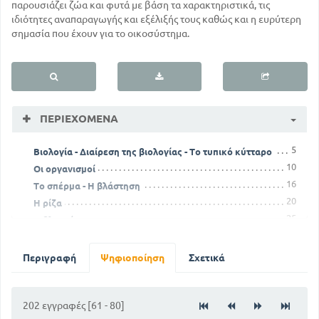
παρουσιάζει ζώα και φυτά με βάση τα χαρακτηριστικά, τις
ιδιότητες αναπαραγωγής και εξέλιξής τους καθώς και η ευρύτερη
σημασία που έχουν για το οικοσύστημα.
ΠΕΡΙΕΧΌΜΕΝΑ
5
Βιολογία - Διαίρεση της βιολογίας - Το τυπικό κύτταρο
10
Οι οργανισμοί
16
Το σπέρμα - Η βλάστηση
20
Η ρίζα
25
Ο βλαστός
30
Τα φύλλα - Μορφολογία - Ανατομία
35
Τα φύλλα - Οι φυσιολογικές λειτουργίες
Περιγραφή
Ψηφιοποίηση
Σχετικά
83
Οι μύκητες
121
Χορδωτά
141
202 εγγραφές [61 - 80]
Τα πτηνά