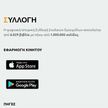
ΚΕΦΑΛΑΙΟ ΚΒ'
114
Αλκαλοειδή
ΚΕΦΑΛΑΙΟ ΚΙ
Σ
ΥΛΛΟΓΉ
116
Βιταμίνες , ορμόνες, ένζυμα
ΚΕΦΑΛΑΙΟ ΚΔ'
Η ψηφιακή Ιστορική Συλλογή Σχολικών Εγχειριδίων αποτελείται
123
Χημειοθεραπεία
από
6.029 βιβλία
με πάνω από
1.000.000 σελίδες
.
ΚΕΦΑΛΑΙΟ ΚΕ'
126
Εντομοκτόνα
ΕΦΑΡΜΟΓΉ ΚΙΝΗΤΟΎ
ΚΕΦΑΛΑΙΟ ΚΣΤ'
127
Συνθετικές υφαντικές ίνες
ΚΕΦΑΛΑΙΟ ΚΖ'
130
Πλαστικά - Τεχνητές ύλες - Ρητίνες
Προβλήματα τύποι και έννοιες χρήσιμες για την
λύση των προβλημάτων της Χημείας
134
ΚΕΦΑΛΑΙΟ Α'
13
Εισαγωγή
13
Οργανική χημεία, οργανικές ενώσεις
ΠΗΓΈΣ
ΚΕΦΑΛΑΙΟ Β'