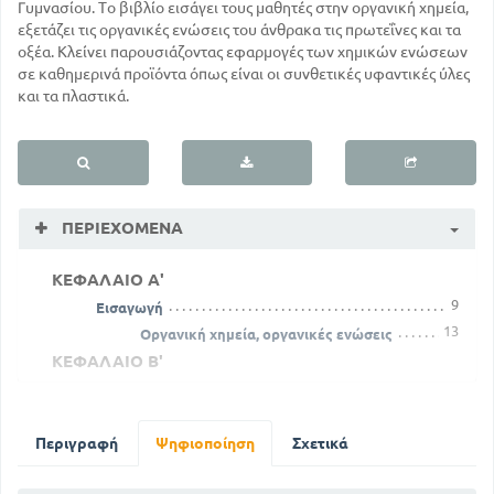
Γυμνασίου. Το βιβλίο εισάγει τους μαθητές στην οργανική χημεία,
εξετάζει τις οργανικές ενώσεις του άνθρακα τις πρωτεΐνες και τα
οξέα. Κλείνει παρουσιάζοντας εφαρμογές των χημικών ενώσεων
σε καθημερινά προϊόντα όπως είναι οι συνθετικές υφαντικές ύλες
και τα πλαστικά.
ΠΕΡΙΕΧΌΜΕΝΑ
ΚΕΦΑΛΑΙΟ Α'
9
Εισαγωγή
13
Οργανική χημεία, οργανικές ενώσεις
ΚΕΦΑΛΑΙΟ Β'
14
Σύσταση των οργανικών ενώσεων
ΚΕΦΑΛΑΙΟ Γ'
Περιγραφή
Ψηφιοποίηση
Σχετικά
Ισομέρειες και συντακτικοί τύποι - Κατάταξη των
οργανικών ενώσεων
21