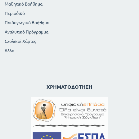
69
Εστέρες - Κηροί - Λίπη - και Έλαια - Σάπωνες
Μαθητικό Βοήθημα
ΚΕΦΑΛΑΙΟ ΙΑ'
Περιοδικό
76
Αζωτούχοι ενώσεις
Παιδαγωγικό Βοήθημα
ΚΕΦΑΛΑΙΟ ΙΒ'
Αναλυτικό Πρόγραμμα
79
Υδατάνθρακες
ΚΕΦΑΛΑΙΟ ΙΓ'
Σχολικοί Χάρτες
94
Πρωτείνες
Άλλο
ΚΕΦΑΛΑΙΟ ΙΔ'
96
Γενικά περι κυκλικών ενώσεων
ΚΕΦΑΛΑΙΟ ΙΕ'
98
Λιθανθρακόπισσα
ΧΡΗΜΑΤΟΔΌΤΗΣΗ
ΚΕΦ ΙΣΤ'
100
Αρωματικοί υδρογονάνθρακες
ΚΕΦΑΛΑΙΟ ΙΖ'
105
Φαινόλες - Αρωματικές αλκοόλες
ΚΕΦΑΛΑΙΟ ΙΗ'
107
Καρβονυλλικές ενώσεις
ΚΕΦΑΛΑΙΟ ΙΘ'