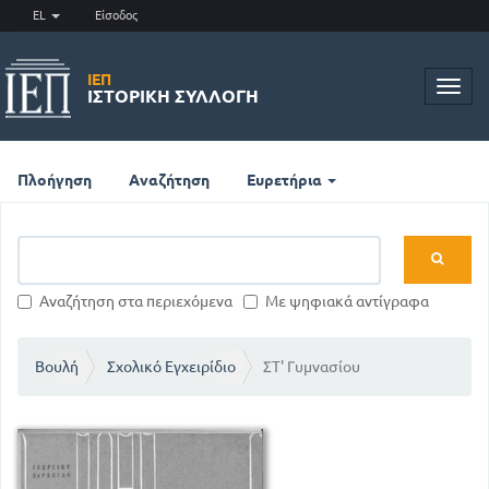
EL
Είσοδος
ΙΕΠ
Toggl
ΙΣΤΟΡΙΚΉ ΣΥΛΛΟΓΉ
navig
Πλοήγηση
Αναζήτηση
Ευρετήρια
Αναζήτηση στα περιεχόμενα
Με ψηφιακά αντίγραφα
Βουλή
Σχολικό Εγχειρίδιο
ΣΤ' Γυμνασίου