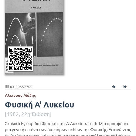
03-20557700
Αλκίνοος Μάζης
Φυσική Α' Λυκείου
[1982, 22η Έκδοση]
Σχολικό Εγχειρίδιο Φυσικής της Α' Λυκείου. Το βιβλίο προσφέρει
μια γενική εικόνα των διαφόρων πεδίων της Φυσικής. Ξεκινώντας
με ζητήματα μηχανικής, τα πρώτα τέσσερα κεφάλαια ασχολούνται