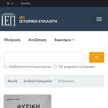
EL
Είσοδος
ΙΕΠ
Toggl
ΙΣΤΟΡΙΚΉ ΣΥΛΛΟΓΉ
navig
Πλοήγηση
Αναζήτηση
Ευρετήρια
Αναζήτηση στα περιεχόμενα
Με ψηφιακά αντίγραφα
Βουλή
Σχολικό Εγχειρίδιο
Α' Λυκείου