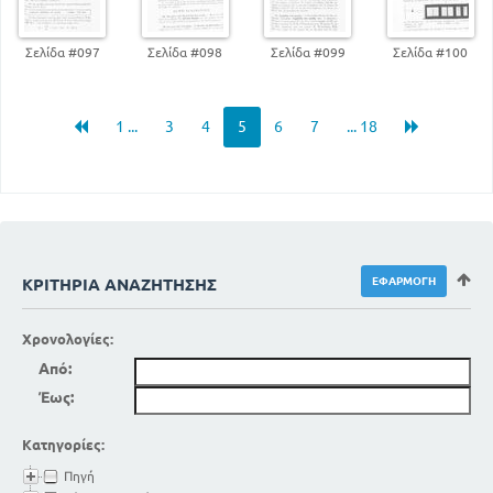
261
ΗΛΕΚΤΡΟΜΑΓΝΗΤΙΚΑ ΚΥΜΑΤΑ
266
ΑΣΥΡΜΑΤΟΣ ΤΗΛΕΠΙΚΟΙΝΩΝΙΑ
Σελίδα #097
Σελίδα #098
Σελίδα #099
Σελίδα #100
ΑΠΟΤΥΠΩΣΗ ΚΑΙ ΑΝΑΠΑΡΑΓΩΓΗ ΤΩΝ ΗΧΩΝ
274
ΜΕΡΟΣ ΤΕΤΑΡΤΟ
1 ...
3
4
5
6
7
... 18
ΑΤΟΜΙΚΗ ΚΑΙ ΠΥΡΗΝΙΚΗ ΦΥΣΙΚΗ
ΡΑΔΙΕΝΕΡΓΕΙΑ
280
ΔΟΜΗ ΤΟΥ ΑΤΟΜΟΥ
287
ΠΥΡΗΝΙΚΕΣ ΑΝΤΙΔΡΑΣΕΙΣ
301
Η ΕΞΕΙΞΗ ΤΗΣ ΦΥΣΙΚΗΣ
ΚΡΙΤΉΡΙΑ ΑΝΑΖΉΤΗΣΗΣ
Χρονολογίες:
Από:
Έως:
Κατηγορίες:
Πηγή