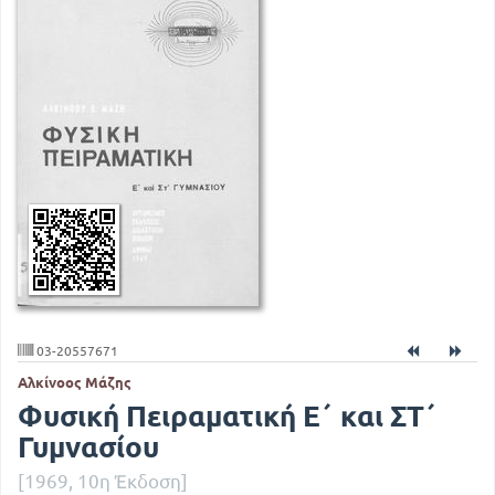
03-20557671
Αλκίνοος Μάζης
Φυσική Πειραματική Ε΄ και ΣΤ΄
Γυμνασίου
[1969, 10η Έκδοση]