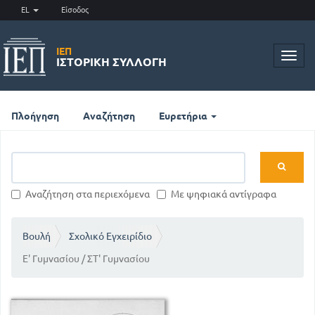
EL
Είσοδος
ΙΕΠ
Toggl
ΙΣΤΟΡΙΚΉ ΣΥΛΛΟΓΉ
navig
Πλοήγηση
Αναζήτηση
Ευρετήρια
Αναζήτηση στα περιεχόμενα
Με ψηφιακά αντίγραφα
Βουλή
Σχολικό Εγχειρίδιο
Ε' Γυμνασίου / ΣΤ' Γυμνασίου