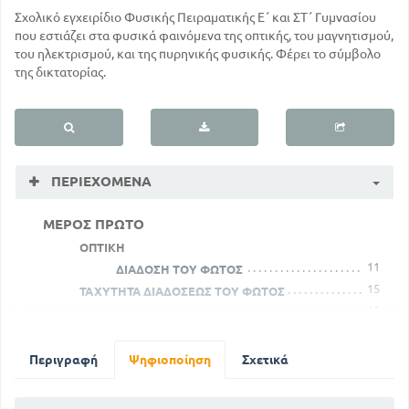
Σχολικό εγχειρίδιο Φυσικής Πειραματικής Ε΄ και ΣΤ΄ Γυμνασίου
που εστιάζει στα φυσικά φαινόμενα της οπτικής, του μαγνητισμού,
του ηλεκτρισμού, και της πυρηνικής φυσικής. Φέρει το σύμβολο
της δικτατορίας.
ΠΕΡΙΕΧΌΜΕΝΑ
ΜΕΡΟΣ ΠΡΩΤΟ
ΟΠΤΙΚΗ
11
ΔΙΑΔΟΣΗ ΤΟΥ ΦΩΤΟΣ
15
ΤΑΧΥΤΗΤΑ ΔΙΑΔΟΣΕΩΣ ΤΟΥ ΦΩΤΟΣ
19
ΑΝΑΚΛΑΣΗ ΤΟΥ ΦΩΤΟΣ
21
Α' ΕΠΙΠΕΔΑ ΚΑΤΟΠΤΡΑ
25
Β' ΣΦΑΙΡΙΚΑ ΚΑΤΟΠΤΡΑ
Περιγραφή
Ψηφιοποίηση
Σχετικά
38
ΔΙΑΘΛΑΣΗ ΤΟΥ ΦΩΤΟΣ
45
ΠΛΑΚΕΣΚΑΙ ΠΡΙΣΜΑΤΑ