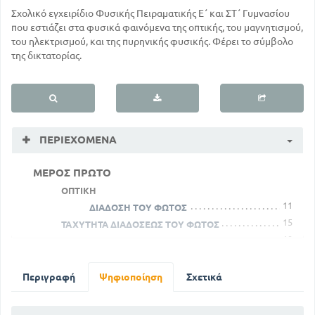
Σχολικό εγχειρίδιο Φυσικής Πειραματικής Ε΄ και ΣΤ΄ Γυμνασίου
που εστιάζει στα φυσικά φαινόμενα της οπτικής, του μαγνητισμού,
του ηλεκτρισμού, και της πυρηνικής φυσικής. Φέρει το σύμβολο
της δικτατορίας.
ΠΕΡΙΕΧΌΜΕΝΑ
ΜΕΡΟΣ ΠΡΩΤΟ
ΟΠΤΙΚΗ
11
ΔΙΑΔΟΣΗ ΤΟΥ ΦΩΤΟΣ
15
ΤΑΧΥΤΗΤΑ ΔΙΑΔΟΣΕΩΣ ΤΟΥ ΦΩΤΟΣ
19
ΑΝΑΚΛΑΣΗ ΤΟΥ ΦΩΤΟΣ
21
Α' ΕΠΙΠΕΔΑ ΚΑΤΟΠΤΡΑ
25
Β' ΣΦΑΙΡΙΚΑ ΚΑΤΟΠΤΡΑ
Περιγραφή
Ψηφιοποίηση
Σχετικά
38
ΔΙΑΘΛΑΣΗ ΤΟΥ ΦΩΤΟΣ
45
ΠΛΑΚΕΣΚΑΙ ΠΡΙΣΜΑΤΑ