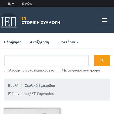
EL
Είσοδος
ΙΕΠ
Toggl
ΙΣΤΟΡΙΚΉ ΣΥΛΛΟΓΉ
navig
Πλοήγηση
Αναζήτηση
Ευρετήρια
Αναζήτηση στα περιεχόμενα
Με ψηφιακά αντίγραφα
Βουλή
Σχολικό Εγχειρίδιο
Ε' Γυμνασίου / ΣΤ' Γυμνασίου