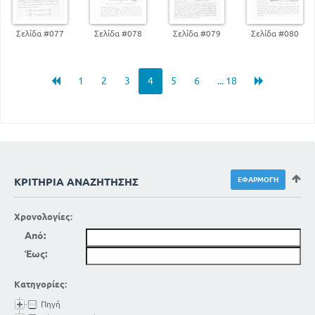
261
ΗΛΕΚΤΡΟΜΑΓΝΗΤΙΚΑ ΚΥΜΑΤΑ
266
ΑΣΥΡΜΑΤΟΣ ΤΗΛΕΠΙΚΟΙΝΩΝΙΑ
Σελίδα #077
Σελίδα #078
Σελίδα #079
Σελίδα #080
ΑΠΟΤΥΠΩΣΗ ΚΑΙ ΑΝΑΠΑΡΑΓΩΓΗ ΤΩΝ ΗΧΩΝ
274
ΜΕΡΟΣ ΤΕΤΑΡΤΟ
1
2
3
4
5
6
... 18
ΑΤΟΜΙΚΗ ΚΑΙ ΠΥΡΗΝΙΚΗ ΦΥΣΙΚΗ
ΡΑΔΙΕΝΕΡΓΕΙΑ
280
ΔΟΜΗ ΤΟΥ ΑΤΟΜΟΥ
287
ΠΥΡΗΝΙΚΕΣ ΑΝΤΙΔΡΑΣΕΙΣ
301
Η ΕΞΕΙΞΗ ΤΗΣ ΦΥΣΙΚΗΣ
ΚΡΙΤΉΡΙΑ ΑΝΑΖΉΤΗΣΗΣ
Χρονολογίες:
Από:
Έως:
Κατηγορίες:
Πηγή