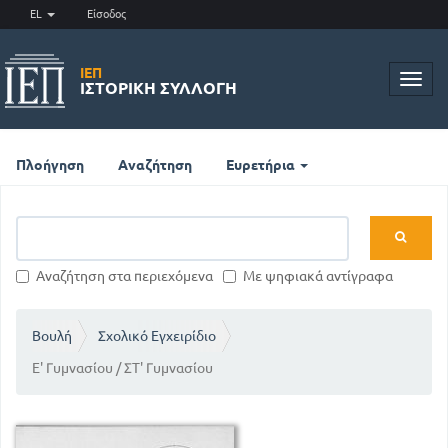
EL
Είσοδος
ΙΕΠ
Toggl
ΙΣΤΟΡΙΚΉ ΣΥΛΛΟΓΉ
navig
Πλοήγηση
Αναζήτηση
Ευρετήρια
Αναζήτηση στα περιεχόμενα
Με ψηφιακά αντίγραφα
Βουλή
Σχολικό Εγχειρίδιο
Ε' Γυμνασίου / ΣΤ' Γυμνασίου