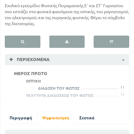
Σχολικό εγχειρίδιο Φυσικής Πειραματικής Ε΄ και ΣΤ΄ Γυμνασίου
που εστιάζει στα φυσικά φαινόμενα της οπτικής, του μαγνητισμού,
του ηλεκτρισμού, και της πυρηνικής φυσικής. Φέρει το σύμβολο
της δικτατορίας.
ΠΕΡΙΕΧΌΜΕΝΑ
ΜΕΡΟΣ ΠΡΩΤΟ
ΟΠΤΙΚΗ
11
ΔΙΑΔΟΣΗ ΤΟΥ ΦΩΤΟΣ
15
ΤΑΧΥΤΗΤΑ ΔΙΑΔΟΣΕΩΣ ΤΟΥ ΦΩΤΟΣ
19
ΑΝΑΚΛΑΣΗ ΤΟΥ ΦΩΤΟΣ
21
Α' ΕΠΙΠΕΔΑ ΚΑΤΟΠΤΡΑ
25
Β' ΣΦΑΙΡΙΚΑ ΚΑΤΟΠΤΡΑ
Περιγραφή
Ψηφιοποίηση
Σχετικά
38
ΔΙΑΘΛΑΣΗ ΤΟΥ ΦΩΤΟΣ
45
ΠΛΑΚΕΣΚΑΙ ΠΡΙΣΜΑΤΑ