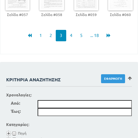
261
ΗΛΕΚΤΡΟΜΑΓΝΗΤΙΚΑ ΚΥΜΑΤΑ
266
ΑΣΥΡΜΑΤΟΣ ΤΗΛΕΠΙΚΟΙΝΩΝΙΑ
Σελίδα #057
Σελίδα #058
Σελίδα #059
Σελίδα #060
ΑΠΟΤΥΠΩΣΗ ΚΑΙ ΑΝΑΠΑΡΑΓΩΓΗ ΤΩΝ ΗΧΩΝ
274
ΜΕΡΟΣ ΤΕΤΑΡΤΟ
1
2
3
4
5
... 18
ΑΤΟΜΙΚΗ ΚΑΙ ΠΥΡΗΝΙΚΗ ΦΥΣΙΚΗ
ΡΑΔΙΕΝΕΡΓΕΙΑ
280
ΔΟΜΗ ΤΟΥ ΑΤΟΜΟΥ
287
ΠΥΡΗΝΙΚΕΣ ΑΝΤΙΔΡΑΣΕΙΣ
301
Η ΕΞΕΙΞΗ ΤΗΣ ΦΥΣΙΚΗΣ
ΚΡΙΤΉΡΙΑ ΑΝΑΖΉΤΗΣΗΣ
Χρονολογίες:
Από:
Έως:
Κατηγορίες:
Πηγή