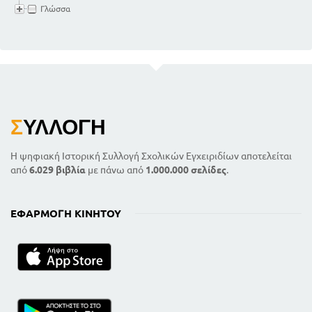
είναι θετικός
Γλώσσα
120
Προβλήματα των οποίων ο άγνωστος πρέπει να
είναι ακέραιος θετικός
121
Προβλήματα των οποίων ο άγνωστος περιέχεται
μεταξύ ορίων
124
123
Προβλήματα γενικά
128
Περί συναρτήσεων. - Η έννοια της συνάρτησης
Σ
ΥΛΛΟΓΉ
130
Πίνακας τιμών συνάρτησης
130
Απεικόνιση τιμών συναρτήσεως
Η ψηφιακή Ιστορική Συλλογή Σχολικών Εγχειριδίων αποτελείται
Γραφική παράσταση της συναρτήσεως ψ = αχ + β
από
6.029 βιβλία
με πάνω από
1.000.000 σελίδες
.
134
Γραφική λύση της εξίσωσης πρώτου βαθμού
137
Περί ανισοτήτων πρώτου βαθμού με έναν άγνωστο
ΕΦΑΡΜΟΓΉ ΚΙΝΗΤΟΎ
140
137
Περίληψη περιεχομένων κεφαλαίου III
ΚΕΦΑΛΑΙΟ IV
142
Συστήματα εξισώσεων πρώτου βαθμού
143
Ιδιότητες των συστημάτων
Μέθοδοι λύσεως συστήματος δύο πρωτοβάθμιων
εξισώσεων με δύο αγνώστους