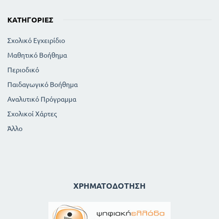
172
Ιδιότητες των ριζών
178
ΚΑΤΗΓΟΡΊΕΣ
Δυνάμεις με εκθέτες κλασματικούς
181
Περί της ρίζας μονωνύμων
Σχολικό Εγχειρίδιο
182
Περί ορίων
184
Ιδιότητες των ορίων
Μαθητικό Βοήθημα
186
Περί ασυμμέτρων αριθμών
Περιοδικό
189
Περί φανταστικών και μιγάδων αριθμών
Παιδαγωγικό Βοήθημα
190
Πράξεις επί φαντασιτκών και μιγάδων αριθμών
Αναλυτικό Πρόγραμμα
Ιδιότητες των φανταστικών και μιγάδων αριθμών
192
191
Σημεία οριζόμενα με μιγάδες αριθμούς
Σχολικοί Χάρτες
Περίληψη περιεχομένων κεφαλαίου V
Άλλο
ΚΕΦΑΛΑΙΟ VI
196
Περί εξισώσεων δευτέρου βαθμού
196
Ιδιότητες των εξισώσεων
197
Λύση της εξίσωσης αχ + γ = 0
198
Λύση της εξίσωσης αχ + βχ = 0
ΧΡΗΜΑΤΟΔΌΤΗΣΗ
199
Λύση της εξίσωσης αχ + βχ + γ = 0
Εξισώσεις που λύνονται με βοηθητικούς αγνώστους
201