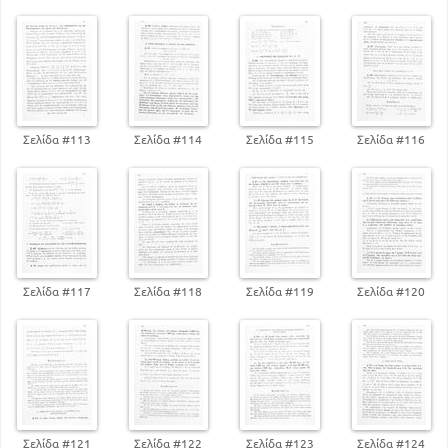
62
Αριθμητική τιμή αλγεβρικής παράστασης
64
Περί πολυωνύμων
Πράξεις επί των πολυωνύμων (Πρόσθεση
πολυωνύμων)
67
66
Αφαίρεση αλγεβρικών παραστάσεων
69
Περί παρενθέσεων και αγκυλών
Σελίδα #113
Σελίδα #114
Σελίδα #115
Σελίδα #116
71
Γινόμενο ακέραιων μονωνύμων
72
Γινόμενο πολυωνύμου επί μονωνύμου
73
Γινόμενο πολυωνύμων
75
Αξιοσημείωτοι πολλαπλασιασμοί
76
Διαίρεση ακέραιων μονωνύμων
77
Διαίρεση πολυωνύμου δια μονωνύμου
79
Σελίδα #117
Σελίδα #118
Σελίδα #119
Σελίδα #120
Διαίρεση πολυωνύμου δια πολυωνύμου
Υπόλοιπο διαρέσεως πολυωνύμου που περιέχει τον
χ δια των χ ± α ή δια του αχ ± β
87
85
Πηλίκα των διαιρέσεων χμ ± αμ διά χ ± α
Ανάλυση ακέραιης αλγεβρικής παράστασης σε
γινόμενο παραγόντων (περίπτωση εννέα)
89
Μ. κ. δ και ε. κ. π. ακέραιων αλγεβρικών
Σελίδα #121
Σελίδα #122
Σελίδα #123
Σελίδα #124