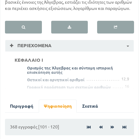
βασικές έννοιες της Άλγεβρας, εστιάζει τις ιδιότητες των αριθμών
και περιέχει ασκήσεις εξισώσεων, λογαρίθμων και παραγώγων.
ΠΕΡΙΕΧΌΜΕΝΑ
ΚΕΦΑΛΑΙΟ I
Ορισμός της Άλγεβρας και σύντομη ιστορική
επισκόπηση αυτής
12
9
Θετικοί και αρνητικοί αριθμοί
16
Γραφική παράσταση των σχετικών αριθμών
Σχηματισμός των αριθμών εκ της θετικής μονάδας
20
18
Πράξεις με σχετικούς αριθμούς - (Πρόσθεση)
Περιγραφή
Ψηφιοποίηση
Σχετικά
23
Ιδιότητες της πρόσθεσης
25
Γεωμετρική απεικόνιση αθροίσματος
26
Αφαίρεση
368 εγγραφές [101 - 120]
28
Αλγεβρικά αθροίσματα