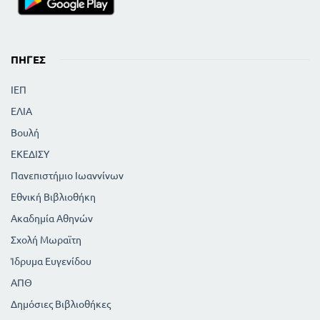
144
Μέθοδος απαλοιφής δια των αντιθέτων
συντελεστών
148
144
Μέθοδος απαλοιφής δια συγκρίσεως
ΠΗΓΈΣ
Διερεύνηση του συστήματος της μορφής α χ + β ψ =
γ
ΙΕΠ
152
150
Λύση του συστήματος α χ + β ψ = γ
Γραφική λύση συστήματος δύο εξισώσεων α'
ΕΛΙΑ
βαθμού με δύο αγνώστους
Βουλή
153
Συστήματα πρωτοβάθμιων εξισώσεων με
ΕΚΕΔΙΣΥ
περισσότερους των δυο αγνώστους
161
157
Πανεπιστήμιο Ιωαννίνων
Λύση συστημάτων δια τεχνασμάτων
164
Προβλήματα συστημάτων α' βαθμού
Εθνική Βιβλιοθήκη
Προβλήματα συστημάτων α' βαθμού με δύο
Ακαδημία Αθηνών
αγνώστους
164
Σχολή Μωραϊτη
Προβλήματα συστημάτων α' βαθμού με
Ίδρυμα Ευγενίδου
περισσότερους των δύο αγνώστους
169
167
Περίληψη περιεχομένου κεφαλαίου IV
ΑΠΘ
ΚΕΦΑΛΑΙΟ V
Δημόσιες Βιβλιοθήκες
172
Περί των ριζών αλγεβρικών αριθμών