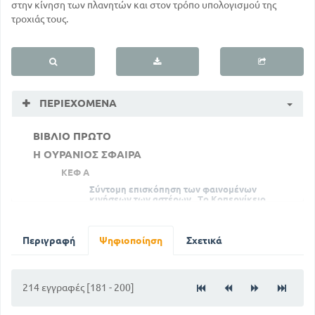
στην κίνηση των πλανητών και στον τρόπο υπολογισμού της
τροχιάς τους.
ΠΕΡΙΕΧΌΜΕΝΑ
ΒΙΒΛΙΟ ΠΡΩΤΟ
Η ΟΥΡΑΝΙΟΣ ΣΦΑΙΡΑ
ΚΕΦ Α
Σύντομη επισκόπηση των φαινομένων
κινήσεων των αστέρων . Το Κοπερνίκειο
σύστημα
9
ΚΕΦ Β
Περιγραφή
Ψηφιοποίηση
Σχετικά
16
Θέση αστέρος επί της Ουρανίου σφαίρας.
ΒΙΒΛΙΟ ΔΕΥΤΕΡΟ
214 εγγραφές [181 - 200]
Ο ΗΛΙΟΣ
ΚΕΦ Α