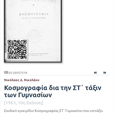
03-20557519
Νικόλαος Δ. Νικολάου
Κοσμογραφία δια την ΣΤ΄ τάξιν
των Γυμνασίων
[1963, 10η Έκδοση]
Σχολικό εγχειρίδιο Κοσμογραφίας ΣΤ΄ Γυμνασίου που εστιάζει