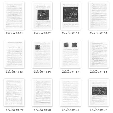
40
Φαινομένη κίνηση του Ηλίου
ΚΕΦ Β
Μέτρηση του χρόνου. Αληθής και μέσος
ηλιακός χρόνος.
49
ΚΕΦ Γ
Σελίδα #181
Σελίδα #182
Σελίδα #183
Σελίδα #184
Σύσταση απόσαση σχήμα και μέγεθος του
Ηλίου
60
ΒΙΒΛΙΟ ΤΡΙΤΟ
71
ΟΙ ΠΛΑΝΗΤΕΣ
ΒΙΒΛΙΟ ΤΕΤΑΡΤΟ
104
Η ΓΗ
Σελίδα #185
Σελίδα #186
Σελίδα #187
Σελίδα #188
ΒΙΒΛΙΟ ΠΕΜΠΤΟ
138
Η ΣΕΛΗΝΗ
ΒΙΒΛΙΟ ΕΚΤΟ
162
ΚΟΜΗΤΕΣ ΚΑΙ ΜΕΤΕΩΡΑ
ΒΙΒΛΙΟ ΕΒΔΟΜΟ
172
ΑΠΛΑΝΕΙΣ ΑΣΤΕΡΕΣ ΚΑΙ ΝΕΦΕΛΩΜΑΤΑ
Σελίδα #189
Σελίδα #190
Σελίδα #191
Σελίδα #192