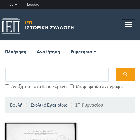
EL
Είσοδος
ΙΕΠ
Toggl
ΙΣΤΟΡΙΚΉ ΣΥΛΛΟΓΉ
navig
Πλοήγηση
Αναζήτηση
Ευρετήρια
Αναζήτηση στα περιεχόμενα
Με ψηφιακά αντίγραφα
Βουλή
Σχολικό Εγχειρίδιο
ΣΤ' Γυμνασίου