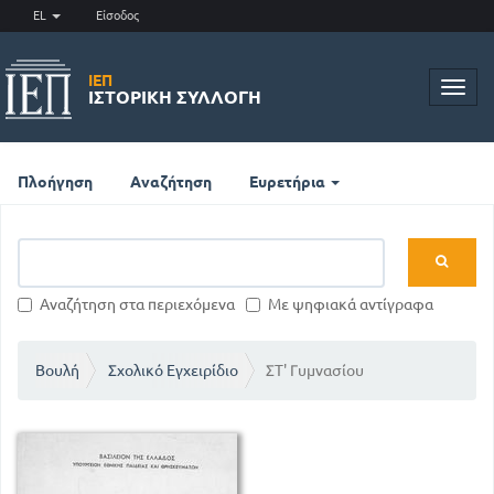
EL
Είσοδος
ΙΕΠ
Toggl
ΙΣΤΟΡΙΚΉ ΣΥΛΛΟΓΉ
navig
Πλοήγηση
Αναζήτηση
Ευρετήρια
Αναζήτηση στα περιεχόμενα
Με ψηφιακά αντίγραφα
Βουλή
Σχολικό Εγχειρίδιο
ΣΤ' Γυμνασίου