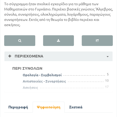
Το σύγγραμμα ήταν σχολικό εγχειρίδιο για το μάθημα των
Μαθηματικών στο Γυμνάσιο. Περιέχει βασικές γνώσεις 'Άλγεβρας,
σύνολα, συναρτήσεις, ολοκληρώματα, λογάριθμους, παραγώγους
συναρτήσεων. Εκτός από τη θεωρία το βιβλίο περιέχει και
ασκήσεις.
ΠΕΡΙΕΧΌΜΕΝΑ
ΠΕΡΙ ΣΥΝΟΛΩΝ
5
Ορολογία - Συμβολισμοί
10
Αντιστοιχίες - Συναρτήσεις
17
Ασκήσεις
ΑΛΓΕΒΡΙΚΕΣ ΕΝΝΟΙΕΣ ΚΑΙ ΔΟΜΕΣ
19
Διμελείς σχέσεις στο σύνολο
23
Περιγραφή
Διάταξη στο σύνολο
Ψηφιοποίηση
Σχετικά
36
Δακτύλιος