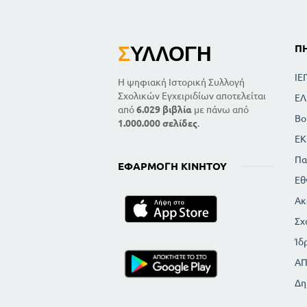
Σ
ΥΛΛΟΓΉ
Π
ΙΕ
Η ψηφιακή Ιστορική Συλλογή
Σχολικών Εγχειριδίων αποτελείται
ΕΛ
από
6.029 βιβλία
με πάνω από
Βο
1.000.000 σελίδες
.
ΕΚ
Πα
ΕΦΑΡΜΟΓΉ ΚΙΝΗΤΟΎ
Εθ
Ακ
Σχ
Ίδ
Α
Δη