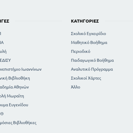
ΗΓΈΣ
ΚΑΤΗΓΟΡΊΕΣ
Π
Σχολικό Εγχειρίδιο
ΙΑ
Μαθητικό Βοήθημα
υλή
Περιοδικό
ΕΔΙΣΥ
Παιδαγωγικό Βοήθημα
νεπιστήμιο Ιωαννίνων
Αναλυτικό Πρόγραμμα
νική Βιβλιοθήκη
Σχολικοί Χάρτες
αδημία Αθηνών
Άλλο
ολή Μωραϊτη
ρυμα Ευγενίδου
ΠΘ
μόσιες Βιβλιοθήκες