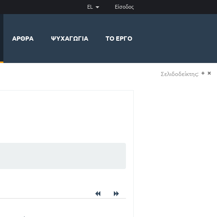
EL
Είσοδος
ΆΡΘΡΑ
ΨΥΧΑΓΩΓΊΑ
ΤΟ ΈΡΓΟ
Σελιδοδείκτης:
(+)
(-)