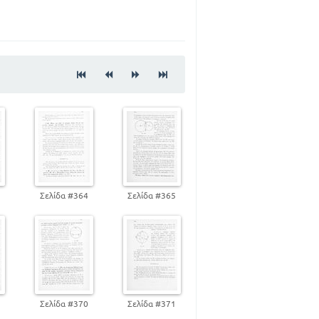
101
ΣΧΗΜΑΤΑ
126
151
199
222
241
3
Σελίδα #364
Σελίδα #365
292
337
9
Σελίδα #370
Σελίδα #371