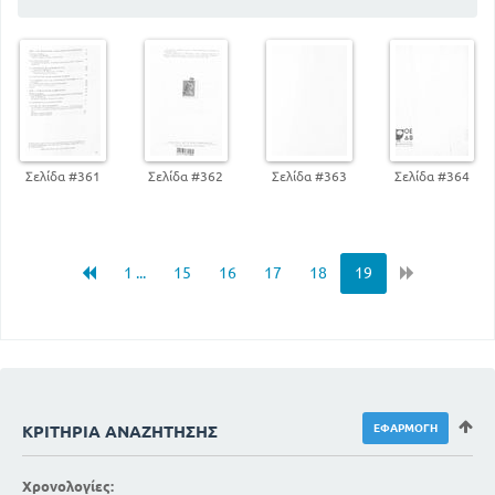
ΚΟΙΝΩΝΙΚΑ ΠΡΟΒΛΗΜΑΤΑ - ΠΡΟΣΠΑΘΕΙΕΣ
ΜΕΤΑΡΡΥΘΜΙΣΕΩΝ ΟΙ ΕΜΦΥΛΙΟΙ ΠΟΛΕΜΟΙ
18
ΟΙ ΜΕΤΑΡΡΥΘΜΙΣΕΙΣ ΤΩΝ ΓΡΑΚΧΩΝ ΚΑΙ Η
ΑΝΑΤΡΟΠΗ ΤΟΥ ΜΕΤΑΡΡΥΘΜΙΣΤΙΚΟΥ ΕΡΓΟΥ
19
ΟΙ ΕΜΦΥΛΙΟΙ ΠΟΛΕΜΟΙ ΚΑΙ Η ΚΑΤΑΛΥΣΗ Της
ΔΗΜΟΚΡΑΤΙΑΣ
20
Σελίδα #361
Σελίδα #362
Σελίδα #363
Σελίδα #364
34
ΟΙ ΑΥΤΟΚΡΑΤΟΡΙΚΟΙ ΧΡΟΝΟΙ
ΟΙ ΣΕΒΗΡΟ ΚΑΙ Η ΠΕΡΙΟΔΟΣ ΤΗΣ ΣΤΡΑΤΙΩΤΙΚΗΣ
ΑΝΑΡΧΙΑΣ
58
57
ΟΙ ΙΛΛΥΡΙΟΙ ΑΥΤΟΚΡΑΤΟΡΕΣ
1 ...
15
16
17
18
19
61
Ο ΧΡΙΣΤΙΑΝΙΣΜΟΣ ΔΙΩΓΜΟΙ ΚΑΙ ΕΞΑΠΛΩΣΗ
62
ΤΑΑΙΤΙΑ ΤΗΣ ΠΑΡΑΚΜΗΣ ΤΗΣ ΡΩΜΗΣ
ΠΡΟΣ ΤΟ ΒΥΖΑΝΤΙΟ ΚΑΙ ΤΩΝ ΕΥΡΩΠΑΙΚΟ
ΜΕΣΑΙΩΝΑ
70
ΕΙΙΣΑΓΩΓΗ
ΑΝΑΖΗΤΗΣΗ ΔΙΟΙΚΗΤΙΚΟΥ ΚΕΝΤΡΟΥ ΚΑΙ
ΕΝΟΤΗΤΑΣ
ΚΡΙΤΉΡΙΑ ΑΝΑΖΉΤΗΣΗΣ
88
73
Η ΦΥΣΙΟΓΝΩΜΙΑ ΤΟΥ ΒΥΖΑΝΤΙΝΟΥ
93
Χρονολογίες:
ΟΙ ΒΑΡΒΑΡΙΚΕΣ ΕΠΙΔΡΟΜΕΣ