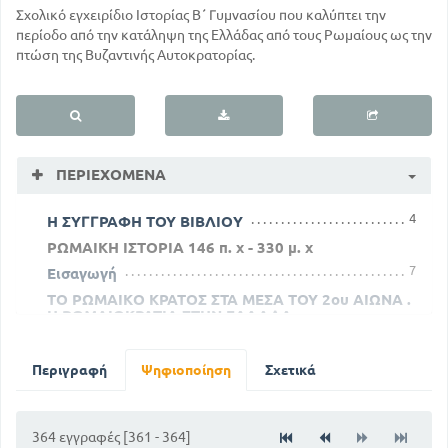
Σχολικό εγχειρίδιο Ιστορίας Β΄ Γυμνασίου που καλύπτει την
περίοδο από την κατάληψη της Ελλάδας από τους Ρωμαίους ως την
πτώση της Βυζαντινής Αυτοκρατορίας.
ΠΕΡΙΕΧΌΜΕΝΑ
4
Η ΣΥΓΓΡΑΦΗ ΤΟΥ ΒΙΒΛΙΟΥ
ΡΩΜΑΙΚΗ ΙΣΤΟΡΙΑ 146 π. χ - 330 μ. χ
7
Εισαγωγή
ΤΟ ΡΩΜΑΙΚΟ ΚΡΑΤΟΣ ΣΤΑ ΜΕΣΑ ΤΟΥ 2ου ΑΙΩΝΑ .
Η ΡΩΜΑΙΟΚΡΑΤΙΑ ΣΤΗΝ ΕΛΛΑΔΑ
9
8
ΟΙ ΣΥΝΕΠΕΙΕΣ ΤΩΝ ΚΑΤΑΚΤΗΣΕΩΝ
Η ΕΠΙΔΡΑΣΗ ΤΟΥ ΕΛΛΗΝΙΚΟΥ ΠΟΛΙΤΙΣΜΟΥ
Περιγραφή
Ψηφιοποίηση
Σχετικά
ΣΤΟΥΣ ΡΩΜΑΙΟΥΣ ΚΑΙ Η ΠΟΛΙΤΙΣΤΙΚΗ
ΑΝΑΠΤΥΞΗ ΤΗΣ ΡΩΜΗΣ
13
11
ΟΙ ΕΠΑΡΧΙΕΣ ΤΟΥ ΡΩΜΑΙΚΟΥ ΚΡΑΤΟΥΣ
364 εγγραφές [361 - 364]
14
Η ΡΩΜΑΙΟΚΡΑΤΙΑ ΣΤΗΝ ΕΛΛΑΔΑ