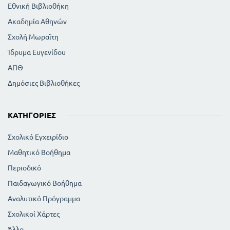
ΤΟ ΡΩΜΑΙΚΟ ΚΡΑΤΟΣ ΣΤΑ ΜΕΣΑ ΤΟΥ 2ου ΑΙΩΝΑ .
Εθνική Βιβλιοθήκη
Η ΡΩΜΑΙΟΚΡΑΤΙΑ ΣΤΗΝ ΕΛΛΑΔΑ
Ακαδημία Αθηνών
11
10
ΟΙ ΣΥΝΕΠΕΙΕΣ ΤΩΝ ΚΑΤΑΚΤΗΣΕΩΝ
Σχολή Μωραϊτη
Η ΕΠΙΔΡΑΣΗ ΤΟΥ ΕΛΛΗΝΙΚΟΥ ΠΟΛΙΤΙΣΜΟΥ
ΣΤΟΥΣ ΡΩΜΑΙΟΥΣ ΚΑΙ Η ΠΟΛΙΤΙΣΤΙΚΗ
Ίδρυμα Ευγενίδου
ΑΝΑΠΤΥΞΗ ΤΗΣ ΡΩΜΗΣ
14
13
ΟΙ ΕΠΑΡΧΙΕΣ ΤΟΥ ΡΩΜΑΙΚΟΥ ΚΡΑΤΟΥΣ
ΑΠΘ
15
Η ΡΩΜΑΙΟΚΡΑΤΙΑ ΣΤΗΝ ΕΛΛΑΔΑ
Δημόσιες Βιβλιοθήκες
ΚΟΙΝΩΝΙΚΑ ΠΡΟΒΛΗΜΑΤΑ - ΠΡΟΣΠΑΘΕΙΕΣ
ΜΕΤΑΡΡΥΘΜΙΣΕΩΝ ΟΙ ΕΜΦΥΛΙΟΙ ΠΟΛΕΜΟΙ
20
ΟΙ ΜΕΤΑΡΡΥΘΜΙΣΕΙΣ ΤΩΝ ΓΡΑΚΧΩΝ ΚΑΙ Η
ΚΑΤΗΓΟΡΊΕΣ
ΑΝΑΤΡΟΠΗ ΤΟΥ ΜΕΤΑΡΡΥΘΜΙΣΤΙΚΟΥ ΕΡΓΟΥ
21
Σχολικό Εγχειρίδιο
ΟΙ ΕΜΦΥΛΙΟΙ ΠΟΛΕΜΟΙ ΚΑΙ Η ΚΑΤΑΛΥΣΗ Της
ΔΗΜΟΚΡΑΤΙΑΣ
Μαθητικό Βοήθημα
22
Περιοδικό
36
ΟΙ ΑΥΤΟΚΡΑΤΟΡΙΚΟΙ ΧΡΟΝΟΙ
ΟΙ ΣΕΒΗΡΟI ΚΑΙ Η ΠΕΡΙΟΔΟΣ ΤΗΣ ΣΤΡΑΤΙΩΤΙΚΗΣ
Παιδαγωγικό Βοήθημα
ΑΝΑΡΧΙΑΣ
Αναλυτικό Πρόγραμμα
60
59
ΟΙ ΙΛΛΥΡΙΟΙ ΑΥΤΟΚΡΑΤΟΡΕΣ
63
Σχολικοί Χάρτες
Ο ΧΡΙΣΤΙΑΝΙΣΜΟΣ ΔΙΩΓΜΟΙ ΚΑΙ ΕΞΑΠΛΩΣΗ
64
ΤΑ ΑΙΤΙΑ ΤΗΣ ΠΑΡΑΚΜΗΣ ΤΗΣ ΡΩΜΗΣ
Άλλο