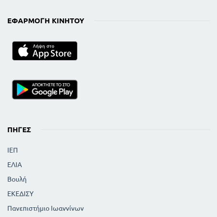
186
ΑΚΜΗ ΤΟΥ ΒΥΖΑΝΤΙΝΟΥΧΡΟΝΟΙ ΤΗΣ
ΕΦΑΡΜΟΓΉ ΚΙΝΗΤΟΎ
ΜΑΚΕΔΟΝΤΙΝΗΣ ΔΥΝΑΣΤΕΙΑΣ
203
Η ΠΑΡΑΚΜΗ ΚΑΙ Η ΠΡΩΤΗ ΠΤΩΣΗ ΤΟΥ
ΒΥΖΑΝΤΙΝΟΥ
249
ΔΙΑΜΕΛΙΣΜΟΣ ΤΗΣ ΒΥΖΑΝΤΙΝΗΣ
ΑΥΤΟΚΡΑΤΟΡΙΑΣ ΚΑΙ ΔΙΑΜΟΡΦΩΣΗ ΤΟΥ
ΒΥΖΑΝΤΙΝΟΥ ΚΟΣΜΟΥ
276
ΠΡΟΣΠΑΘΕΙΕΣ ΓΙΑ ΤΗΝ ΕΠΙΒΙΩΣΗ ΤΟΥ
ΒΥΖΑΝΤΙΝΟΥ ΚΟΣΜΟΥ ΩΣ ΤΟ 1402
287
ΠΗΓΈΣ
ΔΙΑΦΟΡΟΠΟΙΕΙΣΕΙΣ ΣΤΟ ΔΥΤΙΚΟΕΥΡΩΠΑΙΚΟ
ΚΟΣΜΟ
ΙΕΠ
304
ΟΙ ΤΕΛΕΥΤΑΙΕΣ ΑΝΑΛΑΜΠΕΣ ΤΟΥ ΒΥΖΑΝΤΙΟΥ
ΕΛΙΑ
340
317
Η ΒΥΖΑΝΤΙΝΗ ΚΛΗΡΟΝΟΜΙΑ
Βουλή
6
Η ΣΥΓΓΡΑΦΗ ΤΟΥ ΒΙΒΛΙΟΥ
ΕΚΕΔΙΣΥ
ΡΩΜΑΙΚΗ ΙΣΤΟΡΙΑ 146 π. χ - 330 μ. χ
7
Πανεπιστήμιο Ιωαννίνων
Εισαγωγή