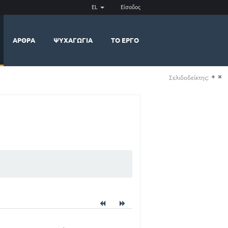
EL
Είσοδος
ΆΡΘΡΑ
ΨΥΧΑΓΩΓΊΑ
ΤΟ ΈΡΓΟ
Σελιδοδείκτης:
(+)
(-)