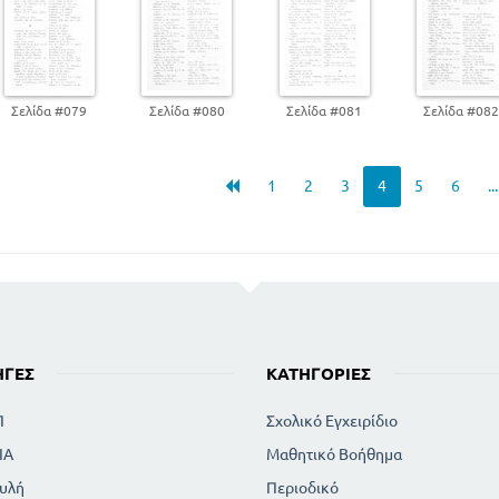
Σελίδα #079
Σελίδα #080
Σελίδα #081
Σελίδα #08
1
2
3
4
5
6
..
ΗΓΈΣ
ΚΑΤΗΓΟΡΊΕΣ
Π
Σχολικό Εγχειρίδιο
ΙΑ
Μαθητικό Βοήθημα
υλή
Περιοδικό