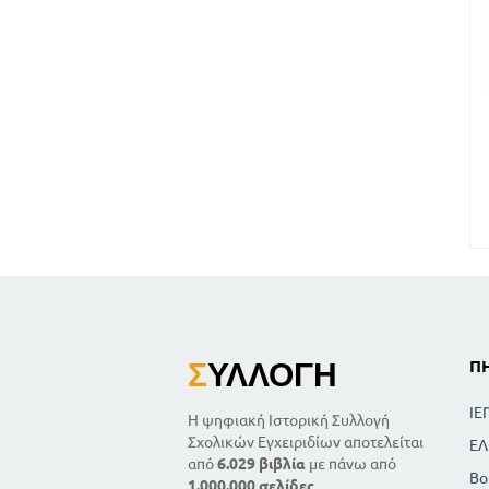
Σ
ΥΛΛΟΓΉ
Π
ΙΕ
Η ψηφιακή Ιστορική Συλλογή
Σχολικών Εγχειριδίων αποτελείται
ΕΛ
από
6.029 βιβλία
με πάνω από
Βο
1.000.000 σελίδες
.