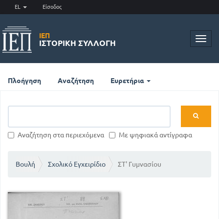
EL
Είσοδος
ΙΕΠ
Toggl
ΙΣΤΟΡΙΚΉ ΣΥΛΛΟΓΉ
navig
Πλοήγηση
Αναζήτηση
Ευρετήρια
Αναζήτηση στα περιεχόμενα
Με ψηφιακά αντίγραφα
Βουλή
Σχολικό Εγχειρίδιο
ΣΤ' Γυμνασίου