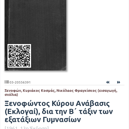
03-20556391
Ξενοφών, Κυριάκος Κοσμάς, Νικόλαος Φραγκίσκος (εισαγωγή,
σχόλια)
Ξενοφώντος Κύρου Ανάβασις
(Εκλογαί), δια την Β΄ τάξιν των
εξατάξιων Γυμνασίων
[1961, 13η Έκδοση]