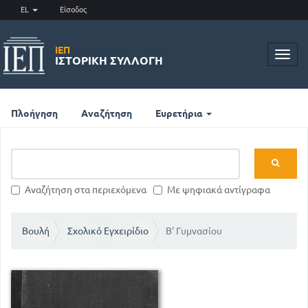
EL
Είσοδος
ΙΕΠ
Toggl
ΙΣΤΟΡΙΚΉ ΣΥΛΛΟΓΉ
navig
Πλοήγηση
Αναζήτηση
Ευρετήρια
Αναζήτηση στα περιεχόμενα
Με ψηφιακά αντίγραφα
Βουλή
Σχολικό Εγχειρίδιο
Β' Γυμνασίου