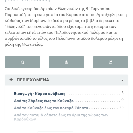
Σχολικό εγχειρίδιο Αρχαίων Ελληνικών της Β΄ Γυμνασίου.
Παρουσιάζεται η εκστρατεία του Κύρου κατά του Αρταξέρξη και η
κάθοδος των Μυρίων. Το δεύτερο μέρος το βιβλίο περιέχει τα
“Ελληνικά” του Ξενοφώντα όπου εξιστορείται η ιστορία των
τελευταίων επτά ετών του Πελοποννησιακού πολέμου και τα
συμβάντα από το τέλος του Πελοποννησιακού πολέμου μέχρι τη
μάχη της Μαντινείας.
ΠΕΡΙΕΧΌΜΕΝΑ
5
Εισαγωγή - Κύρου ανάβασις
9
Από τις Σάρδεις έως τα Κούναξα
25
Από τα Κούναξα έως τον ποταμό Ζάπατα
Από τον ποταμό Ζάπατα έως τα όρια της χώρας των
Καρδούχων
41
Δια της χώρας των Καρδούχων των Αρμενίων και