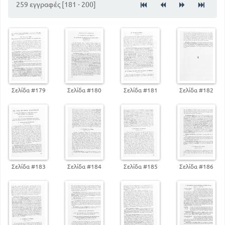
259 εγγραφές [181 - 200]
Η ΔΙΑΘΗΚΗ ΤΟΥ ΘΕΟΥ ΜΕΤΑ ΤΟΥ
ΙΣΡΑΗΛΙΤΙΚΟΥ ΛΑΟΥ - ΟΙ ΠΡΟΣ ΑΥΤΌΝ
ΕΠΑΓΓΕΛΙΕΣ ΤΟΥ ΘΕΟΥ
32
ΚΕΦ 3
Η ΗΘΙΚΗ ΔΙΔΑΣΚΑΛΙΑ ΤΗΣ ΠΑΛ.
ΔΙΑΘΗΚΗΣ
39
ΚΕΦ 4
Σελίδα #179
Σελίδα #180
Σελίδα #181
Σελίδα #182
Η ΕΝ ΨΑΛΜΟΙΣ ΚΑΙ ΥΜΝΟΙΣ ΛΑΤΡΕΙΑ
ΤΟΥ ΘΕΟΥ
45
ΚΕΦ 5
57
ΟΙ ΠΡΟΦΗΤΕΙΕΣ ΠΕΡΙ ΜΕΣΣΙΟΥ
ΜΕΡΟΣ Β
ΠΕΡΙΚΟΠΕΣ ΕΚ ΤΗΣ ΚΑΙΝΗΣ ΔΙΑΘΗΚΗΣ ΚΕΙΜΕΝΑ
Σελίδα #183
Σελίδα #184
Σελίδα #185
Σελίδα #186
Ο ΙΗΣΟΥΣ ΧΡΙΣΤΟΣ ΥΙΟΣ ΤΟΥ ΘΕΟΥ ΚΑΙ
ΣΩΤΗΡΑΣ ΤΟΥ ΚΟΣΜΟΥ
ΚΕΦ 1
ΟΙ ΠΡΟΣ ΤΗΣ ΔΗΜΟΣΙΑΣ
ΕΜΦΑΝΙΣΕΩΣ ΜΑΡΤΥΡΙΕΣ ΠΕΡΙ
ΤΟΥ ΚΥΡΙΟΥ ΩΣ ΥΙΟΥ ΤΟΥ ΘΕΟΥ