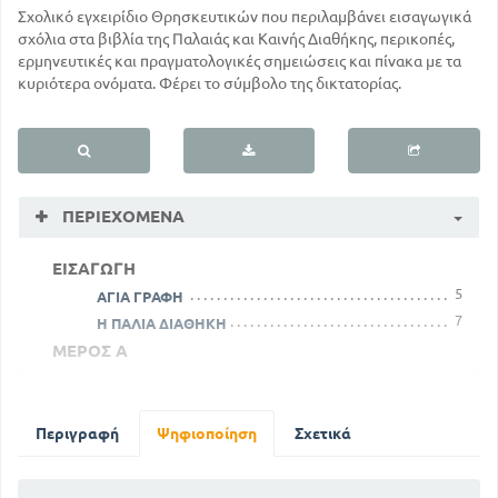
Σχολικό εγχειρίδιο Θρησκευτικών που περιλαμβάνει εισαγωγικά
σχόλια στα βιβλία της Παλαιάς και Καινής Διαθήκης, περικοπές,
ερμηνευτικές και πραγματολογικές σημειώσεις και πίνακα με τα
κυριότερα ονόματα. Φέρει το σύμβολο της δικτατορίας.
ΠΕΡΙΕΧΌΜΕΝΑ
ΕΙΣΑΓΩΓΗ
5
ΑΓΙΑ ΓΡΑΦΗ
7
Η ΠΑΛΙΑ ΔΙΑΘΗΚΗ
ΜΕΡΟΣ Α
ΠΕΡΙΚΟΠΕΣ ΕΚ ΤΗΣ ΠΑΛ. ΔΙΑΘΗΚΗΣ ΚΕΙΜΕΝΑ
ΚΕΦ 1
Περιγραφή
Ψηφιοποίηση
ΟΙ ΑΡΧΕΣ ΤΟΥ ΚΟΣΜΟΥ ΚΑΙ ΤΗΣ
Σχετικά
ΑΝΘΡΩΠΟΤΗΤΑΣ
25
ΚΕΦ 2