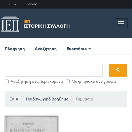
EL
Είσοδος
ΙΕΠ
Toggl
ΙΣΤΟΡΙΚΉ ΣΥΛΛΟΓΉ
navig
Πλοήγηση
Αναζήτηση
Ευρετήρια
Αναζήτηση στα περιεχόμενα
Με ψηφιακά αντίγραφα
ΕΛΙΑ
Παιδαγωγικό Βοήθημα
Γυμνάσιο