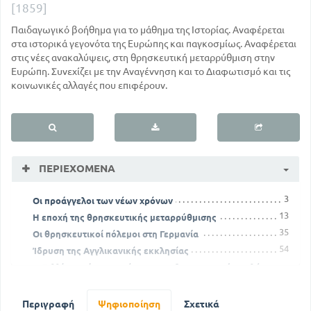
[1859]
Παιδαγωγικό βοήθημα για το μάθημα της Ιστορίας. Αναφέρεται
στα ιστορικά γεγονότα της Ευρώπης και παγκοσμίως. Αναφέρεται
στις νέες ανακαλύψεις, στη θρησκευτική μεταρρύθμιση στην
Ευρώπη. Συνεχίζει με την Αναγέννηση και το Διαφωτισμό και τις
κοινωνικές αλλαγές που επιφέρουν.
ΠΕΡΙΕΧΌΜΕΝΑ
3
Οι προάγγελοι των νέων χρόνων
13
Η εποχή της θρησκευτικής μεταρρύθμισης
35
Οι θρησκευτικοί πόλεμοι στη Γερμανία
54
Ίδρυση της Αγγλικανικής εκκλησίας
Η Γαλλία κατά τους χρόνους των θρησκευτικών πολέμων
78
Η ανατροπή του Αγγλικού θρόνου και η εκδίωξη των
Περιγραφή
Ψηφιοποίηση
Σχετικά
Στουάρτων