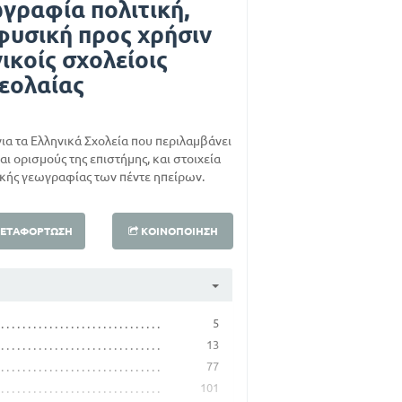
γραφία πολιτική,
φυσική προς χρήσιν
νικοίς σχολείοις
εολαίας
για τα Ελληνικά Σχολεία που περιλαμβάνει
αι ορισμούς της επιστήμης, και στοιχεία
ικής γεωγραφίας των πέντε ηπείρων.
ΕΤΑΦΌΡΤΩΣΗ
ΚΟΙΝΟΠΟΊΗΣΗ
5
13
77
101