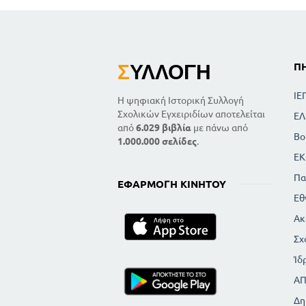
Σ
ΥΛΛΟΓΉ
Π
ΙΕ
Η ψηφιακή Ιστορική Συλλογή
Σχολικών Εγχειριδίων αποτελείται
ΕΛ
από
6.029 βιβλία
με πάνω από
Βο
1.000.000 σελίδες
.
ΕΚ
Πα
ΕΦΑΡΜΟΓΉ ΚΙΝΗΤΟΎ
Εθ
Ακ
Σχ
Ίδ
Α
Δη