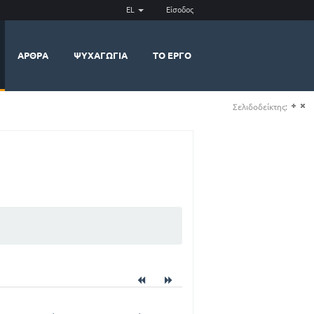
EL
Είσοδος
ΆΡΘΡΑ
ΨΥΧΑΓΩΓΊΑ
ΤΟ ΈΡΓΟ
Σελιδοδείκτης:
(+)
(-)