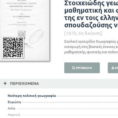
Στοιχειώδης γεω
μαθηματική και 
της εν τοις ελλη
σπουδαζούσης ν
[1870, 6η Έκδοση]
Σχολικό εγχειρίδιο Γεωγραφίας 
εισαγωγή στις βασικές έννοιες κ
μαθηματικής, φυσικής και πολιτ
ΠΡΟΒΟΛΉ
Μ
ΠΕΡΙΕΧΌΜΕΝΑ
Νεότερη πολιτική γεωγραφία
Ευρώπη
Ασία
Αφρική