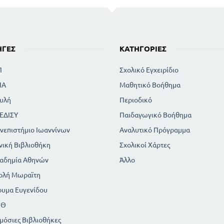
ΗΓΈΣ
ΚΑΤΗΓΟΡΊΕΣ
Π
Σχολικό Εγχειρίδιο
ΙΑ
Μαθητικό Βοήθημα
υλή
Περιοδικό
ΕΔΙΣΥ
Παιδαγωγικό Βοήθημα
νεπιστήμιο Ιωαννίνων
Αναλυτικό Πρόγραμμα
νική Βιβλιοθήκη
Σχολικοί Χάρτες
αδημία Αθηνών
Άλλο
ολή Μωραϊτη
ρυμα Ευγενίδου
ΠΘ
μόσιες Βιβλιοθήκες