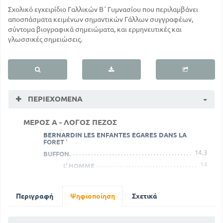
Σχολικό εγχειρίδιο Γαλλικών B΄ Γυμνασίου που περιλαμβάνει
αποσπάσματα κειμένων σημαντικών Γάλλων συγγραφέων,
σύντομα βιογραφικά σημειώματα, και ερμηνευτικές και
γλωσσικές σημειώσεις.
ΠΕΡΙΕΧΌΜΕΝΑ
ΜΕΡΟΣ Α - ΛΟΓΟΣ ΠΕΖΟΣ
BERNARDIN LES ENFANTES EGARES DANS LA
FORET `
14
3
BUFFON.
14
L' HOMME
16
LE CHIEN
17
LE CHEVAL
Περιγραφή
Ψηφιοποίηση
Σχετικά
19
LE CYGNE
22
LE PAON