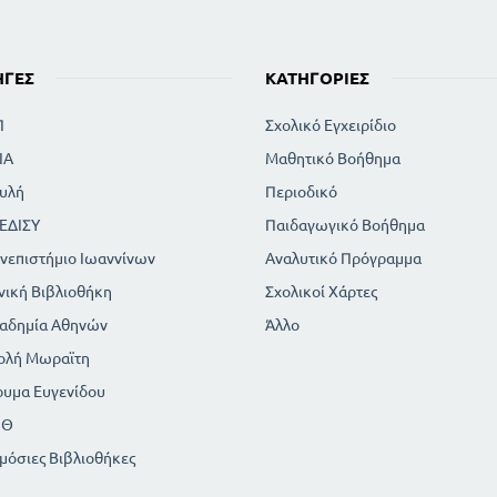
PSARA
LE VOYAGE IMAGINAIRE
LA SAINTE ALLIANCE DES PEUPLES
ΗΓΈΣ
ΚΑΤΗΓΟΡΊΕΣ
LES SOUVENIRS DU PEUPLE
CH. NODIER
Π
Σχολικό Εγχειρίδιο
LE FOU DU PIREE
ΙΑ
Μαθητικό Βοήθημα
FRANCOIS COPPEE
υλή
LE DERFILE
Περιοδικό
EC. LEBRUN
ΕΔΙΣΥ
Παιδαγωγικό Βοήθημα
LE CIEL D ATHENS
νεπιστήμιο Ιωαννίνων
Αναλυτικό Πρόγραμμα
LE VAISEAU LE VENGEUR
νική Βιβλιοθήκη
Σχολικοί Χάρτες
ΒΙΟΓΡΑΦΙΚΕΣ ΣΗΜΕΙΩΣΕΙΣ
αδημία Αθηνών
Άλλο
ολή Μωραϊτη
ρυμα Ευγενίδου
ΠΘ
μόσιες Βιβλιοθήκες