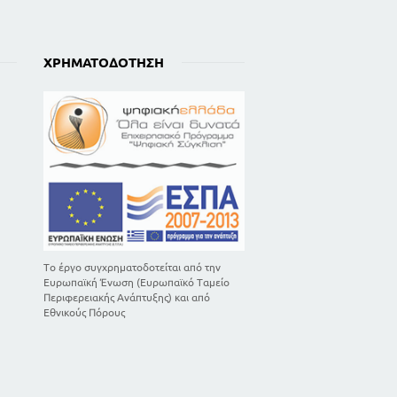
102
104
106
ΧΡΗΜΑΤΟΔΌΤΗΣΗ
100
111
113
116
119
121
Το έργο συγχρηματοδοτείται από την
Ευρωπαϊκή Ένωση (Ευρωπαϊκό Ταμείο
Περιφερειακής Ανάπτυξης) και από
Εθνικούς Πόρους