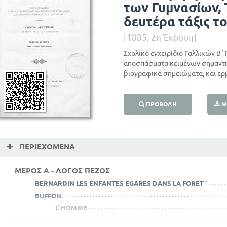
των Γυμνασίων, 
δευτέρα τάξις τ
[1885, 2η Έκδοση]
Σχολικό εγχειρίδιο Γαλλικών B΄
αποσπάσματα κειμένων σημαντ
βιογραφικά σημειώματα, και ερ
ΠΡΟΒΟΛΉ
Μ
ΠΕΡΙΕΧΌΜΕΝΑ
ΜΕΡΟΣ Α - ΛΟΓΟΣ ΠΕΖΟΣ
BERNARDIN LES ENFANTES EGARES DANS LA FORET `
BUFFON.
L' HOMME
LE CHIEN