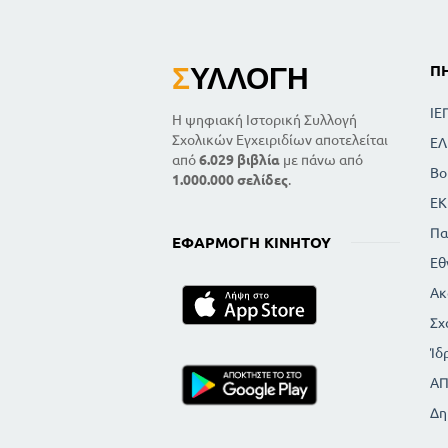
Σ
ΥΛΛΟΓΉ
Π
ΙΕ
Η ψηφιακή Ιστορική Συλλογή
Σχολικών Εγχειριδίων αποτελείται
ΕΛ
από
6.029 βιβλία
με πάνω από
Βο
1.000.000 σελίδες
.
ΕΚ
Πα
ΕΦΑΡΜΟΓΉ ΚΙΝΗΤΟΎ
Εθ
Ακ
Σχ
Ίδ
Α
Δη