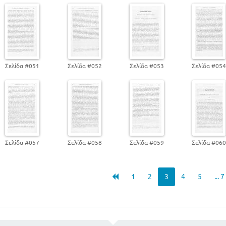
LES RUINES DE SPARTE
ATHENS
LE PARTHENON
DESCRIPTION DE LA MESSENIE
L' ACROPLE `
Σελίδα #051
Σελίδα #052
Σελίδα #053
Σελίδα #05
LAMARTINE
L' ACROPOLE
Mme DE STAEL
ROME
ΜΕΡΟΣ Β - ΠΟΙΗΣΗ
LAFONTAINE
Σελίδα #057
Σελίδα #058
Σελίδα #059
Σελίδα #06
LE CHENE ET LE ROSEAU
LES ANIMAUX MALADES DE LA PESTE
LES DEUX PIGEONS
1
2
3
4
5
... 7
MILLEVOYE
LA CHUTE DES FEUILLES
SOPHOCLE ACCUSE PAR SEL FILS
BERANGER