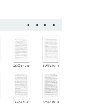
17
19
22
24
27
29
31
32
33
34
2
Σελίδα #043
Σελίδα #044
36
39
44
49
56
8
Σελίδα #049
Σελίδα #050