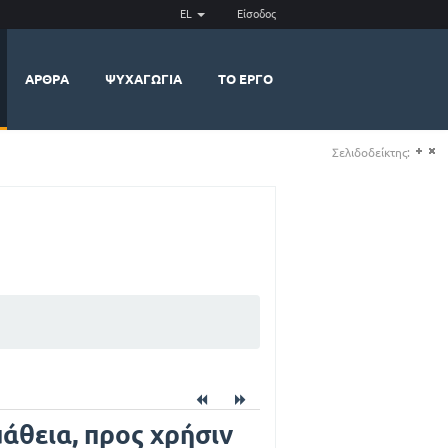
EL
Είσοδος
ΆΡΘΡΑ
ΨΥΧΑΓΩΓΊΑ
ΤΟ ΈΡΓΟ
Σελιδοδείκτης:
(+)
(-)
άθεια, προς χρήσιν