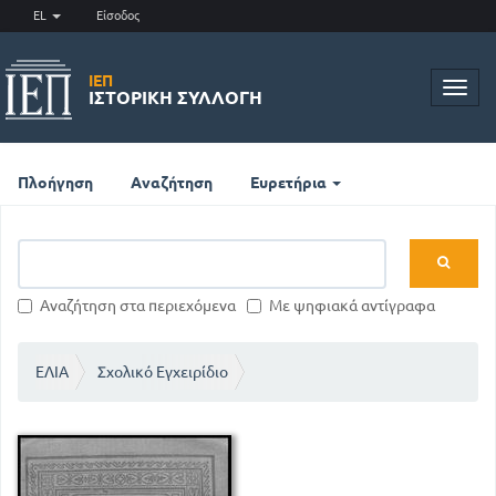
EL
Είσοδος
ΙΕΠ
Toggl
ΙΣΤΟΡΙΚΉ ΣΥΛΛΟΓΉ
navig
Πλοήγηση
Αναζήτηση
Ευρετήρια
Αναζήτηση στα περιεχόμενα
Με ψηφιακά αντίγραφα
ΕΛΙΑ
Σχολικό Εγχειρίδιο