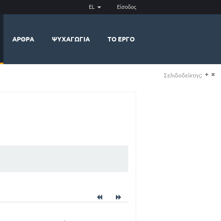
EL
Είσοδος
ΆΡΘΡΑ
ΨΥΧΑΓΩΓΊΑ
ΤΟ ΈΡΓΟ
Σελιδοδείκτης:
(+)
(-)