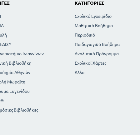
ΗΓΈΣ
ΚΑΤΗΓΟΡΊΕΣ
Π
Σχολικό Εγχειρίδιο
ΙΑ
Μαθητικό Βοήθημα
υλή
Περιοδικό
ΕΔΙΣΥ
Παιδαγωγικό Βοήθημα
νεπιστήμιο Ιωαννίνων
Αναλυτικό Πρόγραμμα
νική Βιβλιοθήκη
Σχολικοί Χάρτες
αδημία Αθηνών
Άλλο
ολή Μωραϊτη
ρυμα Ευγενίδου
ΠΘ
μόσιες Βιβλιοθήκες