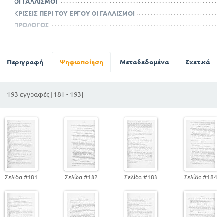
ΟΙ ΓΑΛΛΙΣΜΟΙ
ΚΡΙΣΕΙΣ ΠΕΡΙ ΤΟΥ ΕΡΓΟΥ ΟΙ ΓΑΛΛΙΣΜΟΙ
ΠΡΟΛΟΓΟΣ
ΙΔΙΩΤΙΣΜΟΙ ΜΕΤΑΦΟΡΙΚΕΣ ΕΚΦΡΑΣΕΙΣ ΤΗΣ ΓΑΛΛΙΚΗΣ ΓΛΩΣΣΑΣ
ALMANACH
BALANCE
Περιγραφή
Ψηφιοποίηση
Μεταδεδομένα
Σχετικά
BESOIN
BOUFLER
193 εγγραφές [181 - 193]
CASQUE
CHASSER
CLOOHER
CONTER
COUVERTURE
DONNER
ENTIER
Σελίδα #181
Σελίδα #182
Σελίδα #183
Σελίδα #18