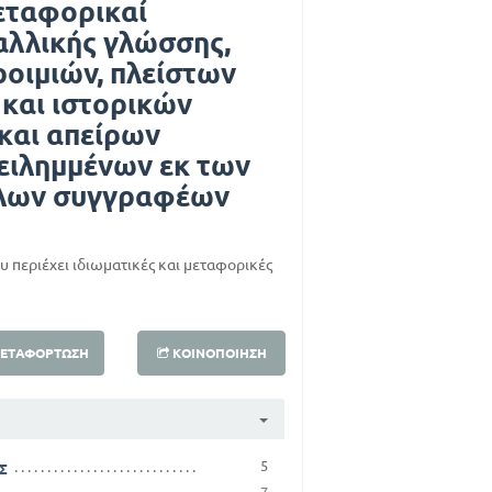
μεταφορικαί
αλλικής γλώσσης,
οιμιών, πλείστων
και ιστορικών
και απείρων
ειλημμένων εκ των
λλων συγγραφέων
 περιέχει ιδιωματικές και μεταφορικές
ΕΤΑΦΌΡΤΩΣΗ
ΚΟΙΝΟΠΟΊΗΣΗ
5
Σ