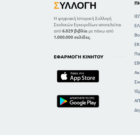
Σ
ΥΛΛΟΓΉ
Π
ΙΕ
Η ψηφιακή Ιστορική Συλλογή
Σχολικών Εγχειριδίων αποτελείται
ΕΛ
από
6.029 βιβλία
με πάνω από
Βο
1.000.000 σελίδες
.
ΕΚ
Πα
ΕΦΑΡΜΟΓΉ ΚΙΝΗΤΟΎ
Εθ
Ακ
Σχ
Ίδ
Α
Δη