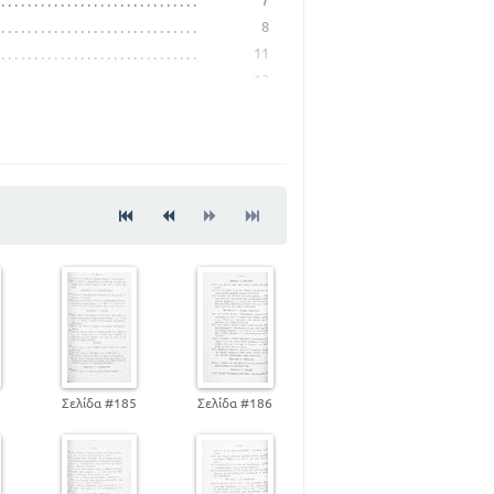
7
8
11
13
24
41
56
70
92
102
119
134
150
169
184
4
Σελίδα #185
Σελίδα #186